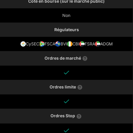
Coté en bourse (sur le marché public)
Non
Régulateurs
CySEC
FSCA
BVI
CBI
FSRA
ADGM
Ordres de marché
Ordres limite
Ordres Stop