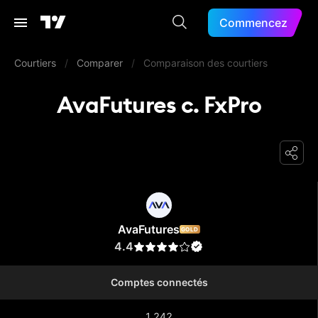
Commencez
Courtiers
/
Comparer
/
Comparaison des courtiers
AvaFutures c. FxPro
AvaFutures
AvaFutures
GOLD
4.4
Comptes connectés
1 242