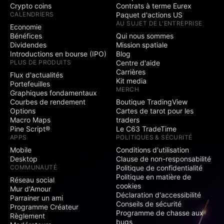
Crypto coins
Contrats à terme Eurex
CALENDRIERS
Paquet d'actions US
AU SUJET DE L'ENTREPRISE
Economie
Bénéfices
Qui nous sommes
Dividendes
Mission spatiale
Introductions en bourse (IPO)
Blog
PLUS DE PRODUITS
Centre d'aide
Carrières
Flux d'actualités
Kit media
Portefeuilles
MERCH
Graphiques fondamentaux
Courbes de rendement
Boutique TradingView
Options
Cartes de tarot pour les
Macro Maps
traders
Pine Script®
Le C63 TradeTime
APPS
POLITIQUES & SÉCURITÉ
Mobile
Conditions d'utilisation
Desktop
Clause de non-responsabilité
COMMUNAUTÉ
Politique de confidentialité
Politique en matière de
Réseau social
cookies
Mur d'Amour
Déclaration d'accessibilité
Parrainer un ami
Conseils de sécurité
Programme Créateur
Programme de chasse aux
Règlement
bugs