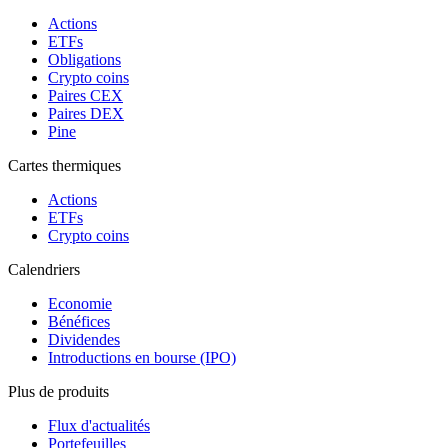
Actions
ETFs
Obligations
Crypto coins
Paires CEX
Paires DEX
Pine
Cartes thermiques
Actions
ETFs
Crypto coins
Calendriers
Economie
Bénéfices
Dividendes
Introductions en bourse (IPO)
Plus de produits
Flux d'actualités
Portefeuilles