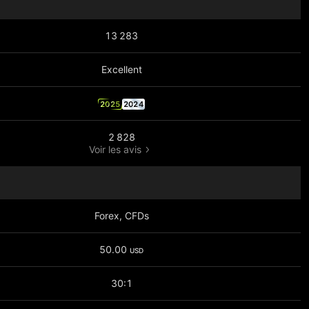
13 283
Excellent
2025
2024
2 828
Voir les avis
Forex, CFDs
50.00
USD
30:1