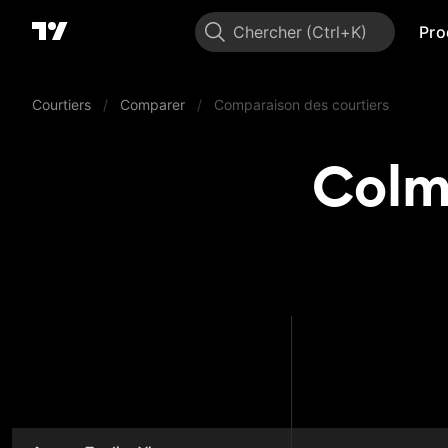
Chercher
Pro
Courtiers
/
Comparer
/
Comparaison des courtiers
Colm
Colme