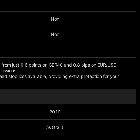
—
Non
Non
—
 from just 0.6 points on GER40 and 0.8 pips on EUR/USD
missions
eed stop loss available, providing extra protection for your
lus
2010
Australia