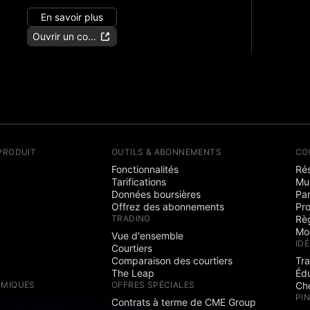
En savoir plus
Ouvrir un compte
PRODUIT
OUTILS & ABONNEMENTS
CO
Fonctionnalités
Rés
Tarifications
Mu
Données boursières
Par
Offrez des abonnements
Pr
TRADING
Rè
Mo
Vue d'ensemble
ID
Courtiers
Comparaison des courtiers
Tr
The Leap
Éd
RMIQUES
OFFRES SPÉCIALES
Cho
PI
Contrats à terme de CME Group