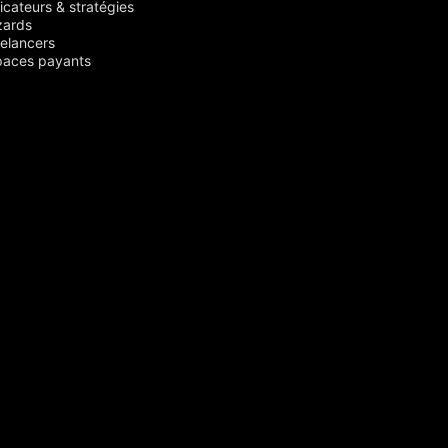
icateurs & stratégies
zards
elancers
paces payants