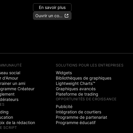
En savoir plus
Ouvrir un compte
MMUNAUTÉ
SOLUTIONS POUR LES ENTREPRISES
eau social
Widgets
r d'Amour
Bibliothèques de graphiques
rainer un ami
Lightweight Charts™
ogramme Créateur
Graphiques avancés
glement
Plateforme de trading
dérateurs
OPPORTUNITÉS DE CROISSANCE
ÉES
Publicité
ading
Intégration de courtiers
ucation
Programme de partenariat
ix de la rédaction
Programme éducatif
NE SCRIPT