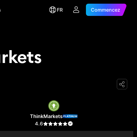
s
FR
Commencez
rkets
ThinkMarkets
PLATINUM
4.6