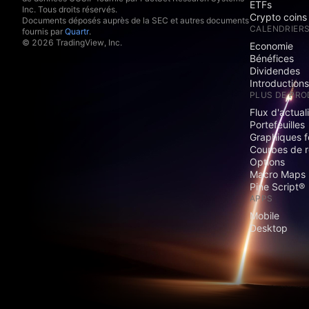
ETFs
Inc. Tous droits réservés.
Crypto coins
Documents déposés auprès de la SEC et autres documents
CALENDRIER
fournis par
Quartr
.
© 2026 TradingView, Inc.
Economie
Bénéfices
Dividendes
Introduction
PLUS DE PRO
Flux d'actual
Portefeuilles
Graphiques 
Courbes de 
Options
Macro Maps
Pine Script®
APPS
Mobile
Desktop