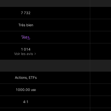
7 732
Très bien
2025
1 014
Voir les avis
Actions, ETFs
1000.00
USD
4:1