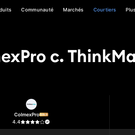
duits
Communauté
Marchés
Courtiers
Plu
exPro c. ThinkMa
xPro
ThinkMarkets
ColmexPro
GOLD
4.4