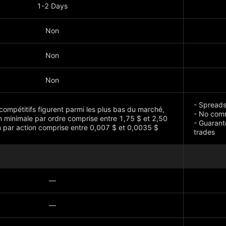
1-2 Days
Non
Non
Non
- Spreads
 compétitifs figurent parmi les plus bas du marché,
- No com
 minimale par ordre comprise entre 1,75 $ et 2,50
- Guarant
n par action comprise entre 0,007 $ et 0,0035 $
trades
Montrer p
—
—