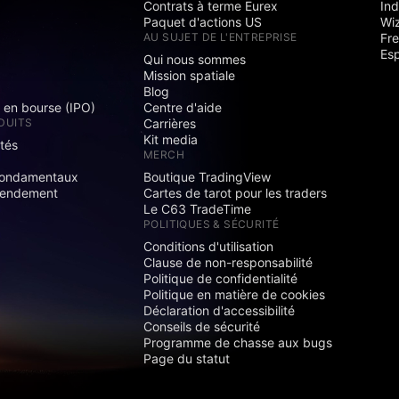
Contrats à terme Eurex
Ind
Paquet d'actions US
Wi
S
AU SUJET DE L'ENTREPRISE
Fre
Es
Qui nous sommes
Mission spatiale
Blog
s en bourse (IPO)
Centre d'aide
DUITS
Carrières
Kit media
ités
MERCH
fondamentaux
Boutique TradingView
rendement
Cartes de tarot pour les traders
Le C63 TradeTime
POLITIQUES & SÉCURITÉ
Conditions d'utilisation
Clause de non-responsabilité
Politique de confidentialité
Politique en matière de cookies
Déclaration d'accessibilité
Conseils de sécurité
Programme de chasse aux bugs
Page du statut