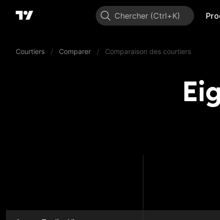
Chercher
Pro
Courtiers
/
Comparer
/
Comparaison des courtiers
Ei
Eigh