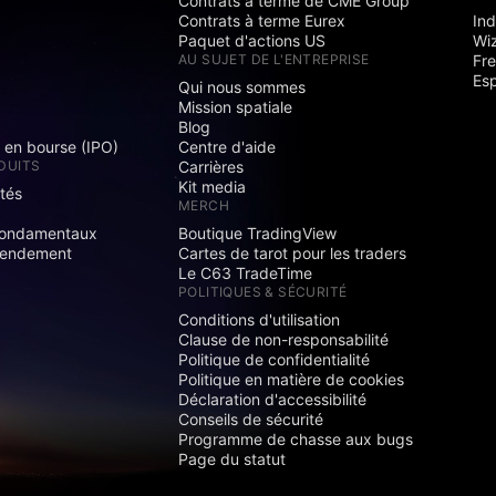
Contrats à terme de CME Group
Contrats à terme Eurex
Ind
Paquet d'actions US
Wi
S
AU SUJET DE L'ENTREPRISE
Fre
Es
Qui nous sommes
Mission spatiale
Blog
s en bourse (IPO)
Centre d'aide
DUITS
Carrières
Kit media
ités
MERCH
fondamentaux
Boutique TradingView
rendement
Cartes de tarot pour les traders
Le C63 TradeTime
POLITIQUES & SÉCURITÉ
Conditions d'utilisation
Clause de non-responsabilité
Politique de confidentialité
Politique en matière de cookies
Déclaration d'accessibilité
Conseils de sécurité
Programme de chasse aux bugs
Page du statut