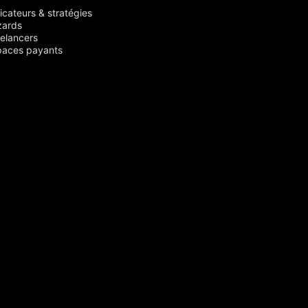
icateurs & stratégies
zards
elancers
paces payants