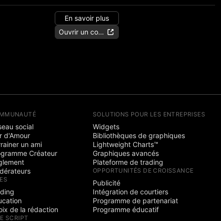
En savoir plus
Ouvrir un compte
MMUNAUTÉ
SOLUTIONS POUR LES ENTREPRISES
eau social
Widgets
r d'Amour
Bibliothèques de graphiques
rainer un ami
Lightweight Charts™
ogramme Créateur
Graphiques avancés
glement
Plateforme de trading
dérateurs
OPPORTUNITÉS DE CROISSANCE
ÉES
Publicité
ading
Intégration de courtiers
ucation
Programme de partenariat
ix de la rédaction
Programme éducatif
NE SCRIPT