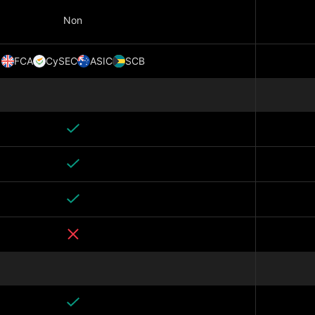
Non
FCA
CySEC
ASIC
SCB