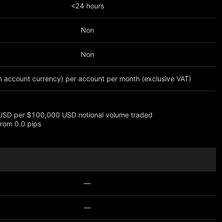
<24 hours
Non
Non
n account currency) per account per month (exclusive VAT)
USD per $100,000 USD notional volume traded
rom 0.0 pips
lus
—
—