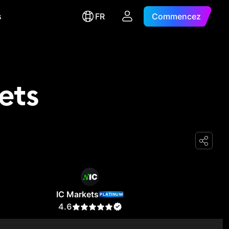
s
FR
Commencez
ets
IC Markets
PLATINUM
4.6