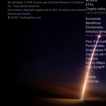
Actions
de données CUSIP fournie par FactSet Research Systems
ETFs
Inc. Tous droits réservés.
Crypto coins
Documents déposés auprès de la SEC et autres documents
CALENDRIER
fournis par
Quartr
.
© 2026 TradingView, Inc.
Economie
Bénéfices
Dividendes
Introduction
PLUS DE PRO
Flux d'actual
Portefeuilles
Graphiques 
Courbes de 
Options
Macro Maps
Pine Script®
APPS
Mobile
Desktop