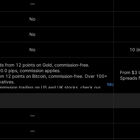
—
No
No
No
10 (i
s from 12 points on Gold, commission-free.
0.0 pips, commission applies.
From $3 
om 12 points on Bitcoin, commission-free. Over 100+
Spreads f
atives.
Montrer plus
mission trading on US and UK stocks, check our
Montrer p
—
—