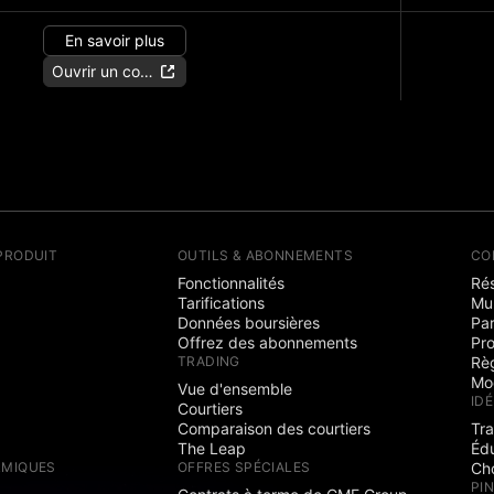
En savoir plus
Ouvrir un compte
PRODUIT
OUTILS & ABONNEMENTS
CO
Fonctionnalités
Rés
Tarifications
Mu
Données boursières
Par
Offrez des abonnements
Pr
TRADING
Rè
Mo
Vue d'ensemble
ID
Courtiers
Comparaison des courtiers
Tr
The Leap
Éd
RMIQUES
OFFRES SPÉCIALES
Cho
PI