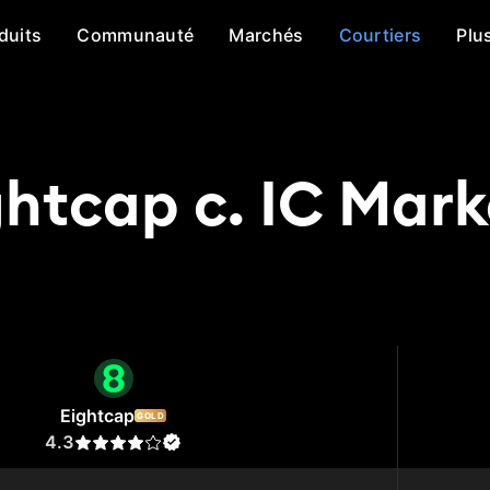
duits
Communauté
Marchés
Courtiers
Plu
ghtcap c. IC Mark
tcap
IC Markets
Eightcap
GOLD
4.3