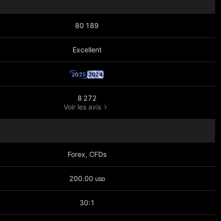
80 189
Excellent
2025
2024
8 272
Voir les avis
Forex, CFDs
200.00
USD
30:1