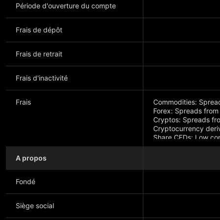
Période d'ouverture du compte
Frais de dépôt
Frais de retrait
Frais d'inactivité
Frais
Commodities: Spread
Forex: Spreads from 
Cryptos: Spreads fr
Cryptocurrency deriv
Share CFDs: Low com
website for info.
A propos
Fondé
Siège social