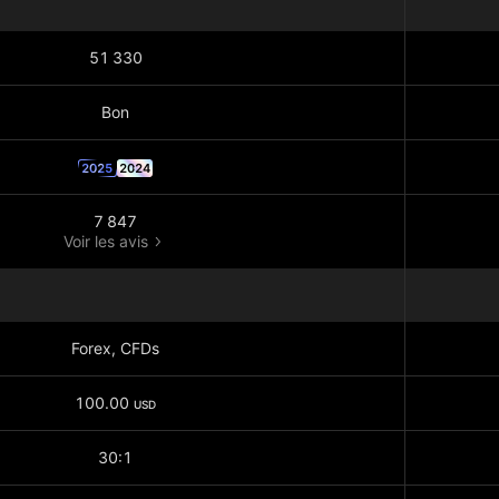
51 330
Bon
2025
2024
7 847
Voir les avis
Forex, CFDs
100.00
USD
30:1