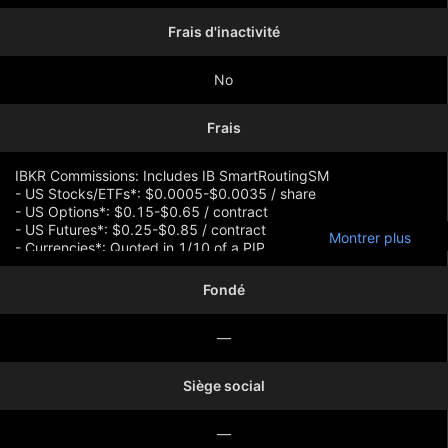
Frais d'inactivité
No
Frais
IBKR Commissions: Includes IB SmartRoutingSM
- US Stocks/ETFs*: $0.0005-$0.0035 / share
- US Options*: $0.15-$0.65 / contract
- US Futures*: $0.25-$0.85 / contract
Montrer plus
- Currencies*: Quoted in 1/10 of a PIP
- Comparable rates worldwide
*Additional charges and restrictions apply
Fondé
—
Siège social
—