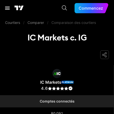
Commencez
Courtiers
/
Comparer
/
Comparaison des courtiers
IC Markets c. IG
IC Markets
IC Markets
PLATINUM
4.6
Comptes connectés
80 091