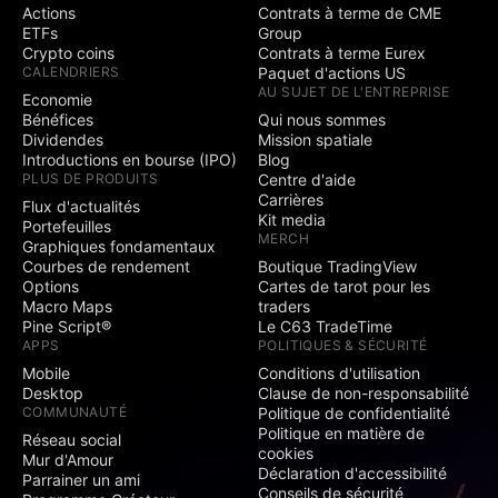
Actions
Contrats à terme de CME
ETFs
Group
Crypto coins
Contrats à terme Eurex
CALENDRIERS
Paquet d'actions US
AU SUJET DE L'ENTREPRISE
Economie
Bénéfices
Qui nous sommes
Dividendes
Mission spatiale
Introductions en bourse (IPO)
Blog
PLUS DE PRODUITS
Centre d'aide
Carrières
Flux d'actualités
Kit media
Portefeuilles
MERCH
Graphiques fondamentaux
Courbes de rendement
Boutique TradingView
Options
Cartes de tarot pour les
Macro Maps
traders
Pine Script®
Le C63 TradeTime
APPS
POLITIQUES & SÉCURITÉ
Mobile
Conditions d'utilisation
Desktop
Clause de non-responsabilité
COMMUNAUTÉ
Politique de confidentialité
Politique en matière de
Réseau social
cookies
Mur d'Amour
Déclaration d'accessibilité
Parrainer un ami
Conseils de sécurité