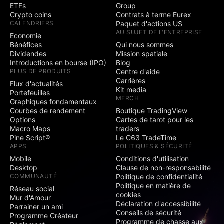
ETFs
Group
Crypto coins
Contrats à terme Eurex
CALENDRIERS
Paquet d'actions US
AU SUJET DE L'ENTREPRISE
Economie
Bénéfices
Qui nous sommes
Dividendes
Mission spatiale
Introductions en bourse (IPO)
Blog
PLUS DE PRODUITS
Centre d'aide
Carrières
Flux d'actualités
Kit media
Portefeuilles
MERCH
Graphiques fondamentaux
Courbes de rendement
Boutique TradingView
Options
Cartes de tarot pour les
Macro Maps
traders
Pine Script®
Le C63 TradeTime
APPS
POLITIQUES & SÉCURITÉ
Mobile
Conditions d'utilisation
Desktop
Clause de non-responsabilité
COMMUNAUTÉ
Politique de confidentialité
Politique en matière de
Réseau social
cookies
Mur d'Amour
Déclaration d'accessibilité
Parrainer un ami
Conseils de sécurité
Programme Créateur
Programme de chasse aux