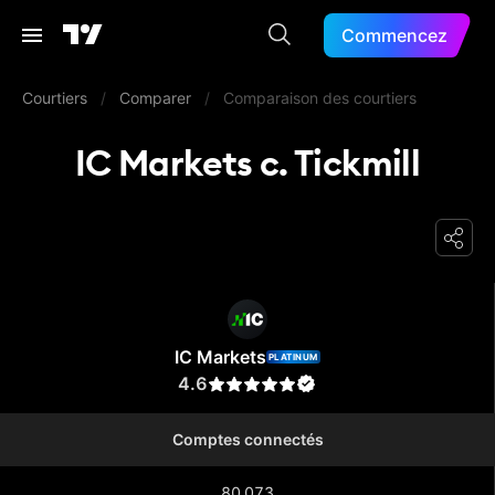
Commencez
Courtiers
/
Comparer
/
Comparaison des courtiers
IC Markets c. Tickmill
IC Markets
IC Markets
PLATINUM
4.6
Comptes connectés
80 073