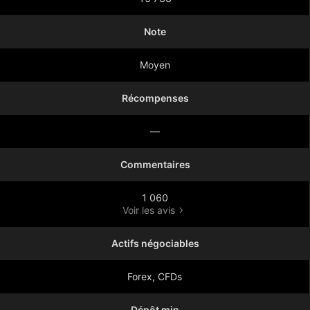
Note
Moyen
Récompenses
—
Commentaires
1 060
Voir les avis
Actifs négociables
Forex, CFDs
Dépôt min