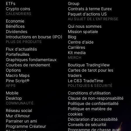
ETFs
Group
Crypto coins
Contrats à terme Eurex
CALENDRIERS
Paquet d'actions US
AU SUJET DE L'ENTREPRISE
Economie
Bénéfices
Qui nous sommes
Dividendes
Mission spatiale
Introductions en bourse (IPO)
Blog
PLUS DE PRODUITS
Centre d'aide
Carrières
Flux d'actualités
Kit media
Portefeuilles
MERCH
Graphiques fondamentaux
Courbes de rendement
Boutique TradingView
Options
Cartes de tarot pour les
Macro Maps
traders
Pine Script®
Le C63 TradeTime
APPS
POLITIQUES & SÉCURITÉ
Mobile
Conditions d'utilisation
Desktop
Clause de non-responsabilité
COMMUNAUTÉ
Politique de confidentialité
Politique en matière de
Réseau social
cookies
Mur d'Amour
Déclaration d'accessibilité
Parrainer un ami
Conseils de sécurité
Programme Créateur
Programme de chasse aux