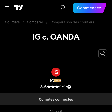
Commencez
Courtiers
/
Comparer
/
Comparaison des courtiers
IG c. OANDA
IG
IG
GOLD
3.6
Comptes connectés
15 788