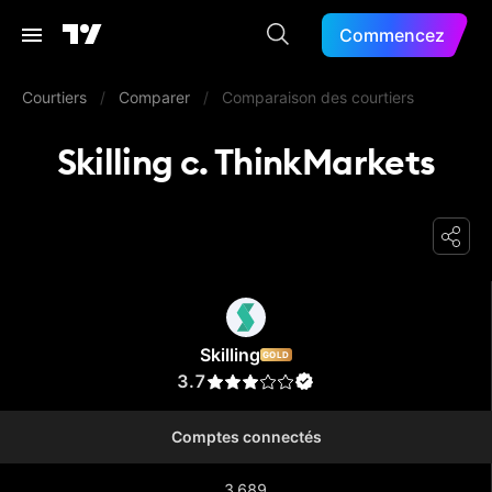
Commencez
Courtiers
/
Comparer
/
Comparaison des courtiers
Skilling c. ThinkMarkets
Skilling
Skilling
GOLD
3.7
Comptes connectés
3 689