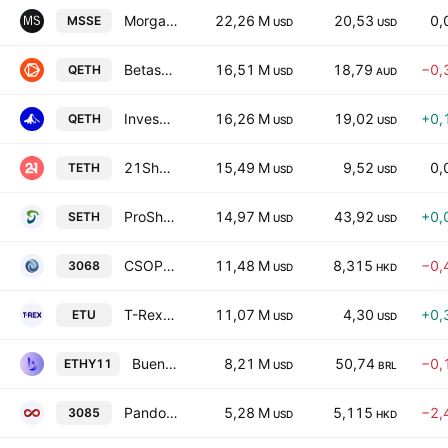
Morgan Stanley Ethereum Trust ETF
22,26 M
20,53
0,
MSSE
USD
USD
Betashares Ethereum ETF
16,51 M
18,79
−0,
QETH
USD
AUD
Invesco Galaxy Ethereum ETF
16,26 M
19,02
+0,
QETH
USD
USD
21Shares Ethereum ETF
15,49 M
9,52
0,
TETH
USD
USD
ProShares Short Ether ETF
14,97 M
43,92
+0,
SETH
USD
USD
CSOP Ether Futures ETF
11,48 M
8,315
−0,
3068
USD
HKD
T-Rex 2X Long Ether Daily Target ETF
11,07 M
4,30
+0,
ETU
USD
USD
Buena Vista Dex Vettafi Neos Ethereum High Income Fundo de Indice de Responsabilidade Limitada
8,21 M
50,74
−0,
ETHY11
USD
BRL
Pando Ethereum ETF
5,28 M
5,115
−2,
3085
USD
HKD