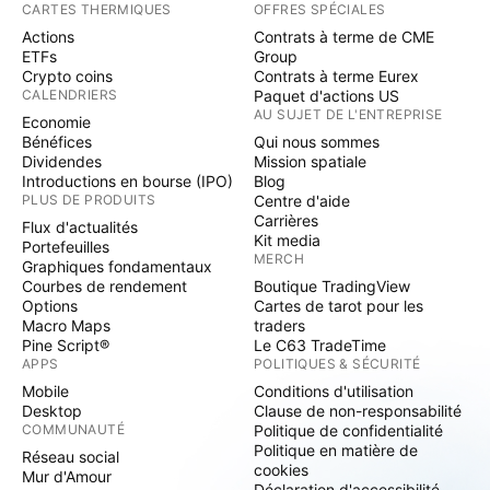
CARTES THERMIQUES
OFFRES SPÉCIALES
Actions
Contrats à terme de CME
ETFs
Group
Crypto coins
Contrats à terme Eurex
CALENDRIERS
Paquet d'actions US
AU SUJET DE L'ENTREPRISE
Economie
Bénéfices
Qui nous sommes
Dividendes
Mission spatiale
Introductions en bourse (IPO)
Blog
PLUS DE PRODUITS
Centre d'aide
Carrières
Flux d'actualités
Kit media
Portefeuilles
MERCH
Graphiques fondamentaux
Courbes de rendement
Boutique TradingView
Options
Cartes de tarot pour les
Macro Maps
traders
Pine Script®
Le C63 TradeTime
APPS
POLITIQUES & SÉCURITÉ
Mobile
Conditions d'utilisation
Desktop
Clause de non-responsabilité
COMMUNAUTÉ
Politique de confidentialité
Politique en matière de
Réseau social
cookies
Mur d'Amour
Déclaration d'accessibilité