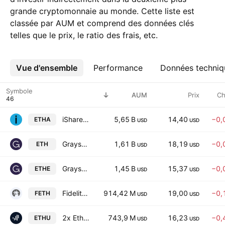
grande cryptomonnaie au monde. Cette liste est
classée par AUM et comprend des données clés
telles que le prix, le ratio des frais, etc.
Vue d'ensemble
Plus
Performance
Données techniq
Symbole
AUM
Prix
Ch
iShares Ethereum Trust ETF
5,65 B
14,40
−0,
ETHA
USD
USD
Grayscale Ethereum Staking Mini ETF
1,61 B
18,19
−0,
ETH
USD
USD
Grayscale Ethereum Staking ETF
1,45 B
15,37
−0,
ETHE
USD
USD
Fidelity Ethereum Fund ETF
914,42 M
19,00
−0,
FETH
USD
USD
2x Ether ETF
743,9 M
16,23
−0,
ETHU
USD
USD