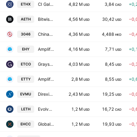
CI Galaxy Ethereum ETF Trust Units -Hedged-
4,82 M
3,84
+0,
ETHX
USD
CAD
Bitwise Trendwise Ether and Treasuries Rotation Strategy ETF
4,56 M
30,42
−0,
AETH
USD
USD
ChinaAMC Ether ETF HKD Counter
4,36 M
4,488
−0,
3046
USD
HKD
Amplify Ethereum Max Income Covered Call ETF
4,16 M
7,71
+0,
EHY
USD
USD
Grayscale Ethereum Covered Call ETF
4,03 M
8,45
−0,
ETCO
USD
USD
Amplify Ethereum 3% Monthly Option Income ETF
2,8 M
8,55
+0,
ETTY
USD
USD
Direxion Daily Ether Bull 2X ETF
2,43 M
19,25
−0,
EVMU
USD
USD
Evolve Levered Ether ETF Trust Unit
1,2 M
16,72
−0,
LETH
USD
CAD
Global X Ethereum Covered Call ETF
1,2 M
19,93
−0,
EHCC
USD
USD