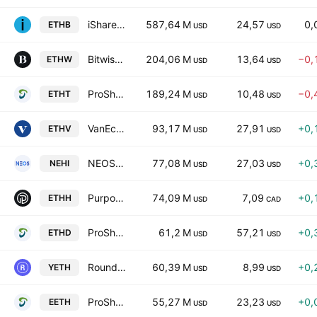
iShares Staked Ethereum Trust ETF
587,64 M
24,57
0,
ETHB
USD
USD
Bitwise Ethereum ETF
204,06 M
13,64
−0,
ETHW
USD
USD
ProShares Ultra Ether ETF
189,24 M
10,48
−0,
ETHT
USD
USD
VanEck Ethereum ETF
93,17 M
27,91
+0,
ETHV
USD
USD
NEOS Ethereum High Income ETF
77,08 M
27,03
+0,
NEHI
USD
USD
Purpose Ether ETF Trust Units -hedged-
74,09 M
7,09
+0,
ETHH
USD
CAD
ProShares UltraShort Ether ETF
61,2 M
57,21
+0,
ETHD
USD
USD
Roundhill Ether Covered Call Strategy ETF
60,39 M
8,99
+0,
YETH
USD
USD
ProShares Ether ETF
55,27 M
23,23
+0,
EETH
USD
USD