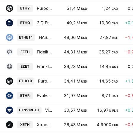
Purpose Ether Yield ETF Trust Units
51,4 M
1,24
0,
ETHY
USD
CAD
3iQ Ether Staking ETF Trust Units
49,2 M
10,39
+0,
ETHQ
USD
CAD
HASHDEX NASDAQ ETHEREUM REFERENCE PRICE ETF
48,06 M
27,97
−1,
ETHE11
USD
BRL
Fidelity Advantage Ether ETF Series L Trust Units
44,81 M
35,27
−0,
FETH
USD
CAD
Franklin Ethereum ETF
39,23 M
14,45
0,
EZET
USD
USD
Purpose Core Ether ETF
34,41 M
14,65
+1,
ETHO.B
USD
CAD
Evolve Ether ETF
31,97 M
8,71
−0,
ETHR
USD
CAD
Virtune Staked Ethereum ETP
30,57 M
16,976
+0,
ETNVIRETH
USD
PLN
Xtrackers Galaxy Physical Ethereum ETC
26,43 M
4,9000
−0,
XETH
USD
EUR