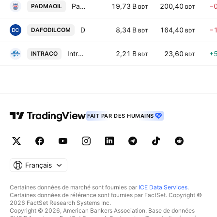
Padma Oil PLC
19,73 B
200,40
−
PADMAOIL
BDT
BDT
Daffodil Computers PLC.
8,34 B
164,40
−
DAFODILCOM
BDT
BDT
Intraco Refueling Station PLC
2,21 B
23,60
+
INTRACO
BDT
BDT
FAIT PAR DES HUMAINS
Français
Certaines données de marché sont fournies par
ICE Data Services
.
Certaines données de référence sont fournies par FactSet. Copyright ©
2026 FactSet Research Systems Inc.
Copyright © 2026, American Bankers Association. Base de données