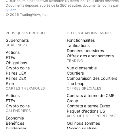
CUSIP fournie par FactSet Research Systems Inc. Tous droits réservés.
Documents déposés auprès de la SEC et autres documents fournis par
Quartr
.
© 2026 TradingView, Inc.
PLUS QU'UN PRODUIT
OUTILS & ABONNEMENTS
Supercharts
Fonctionnalités
SCREENERS
Tarifications
Données boursières
Actions
Offrez des abonnements
ETFs
TRADING
Obligations
Crypto coins
Vue d'ensemble
Paires CEX
Courtiers
Paires DEX
Comparaison des courtiers
Pine
The Leap
CARTES THERMIQUES
OFFRES SPÉCIALES
Actions
Contrats à terme de CME
ETFs
Group
Crypto coins
Contrats à terme Eurex
CALENDRIERS
Paquet d'actions US
AU SUJET DE L'ENTREPRISE
Economie
Bénéfices
Qui nous sommes
Dividendes
Mission spatiale