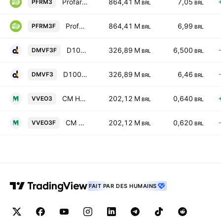
Profarma Distribuidora de Produtos Farmaceuticos SA
864,41 M
7,05
PFRM3
BRL
BRL
Profarma Distribuidora de Produtos Farmaceuticos SA
864,41 M
6,99
PFRM3F
BRL
BRL
D1000 Varejo Farma Participacoes SA
326,89 M
6,500
DMVF3F
BRL
BRL
D1000 Varejo Farma Participacoes SA
326,89 M
6,46
DMVF3
BRL
BRL
CM Hospitalar SA
202,12 M
0,640
VVEO3
BRL
BRL
CM Hospitalar SA
202,12 M
0,620
VVEO3F
BRL
BRL
FAIT PAR DES HUMAINS