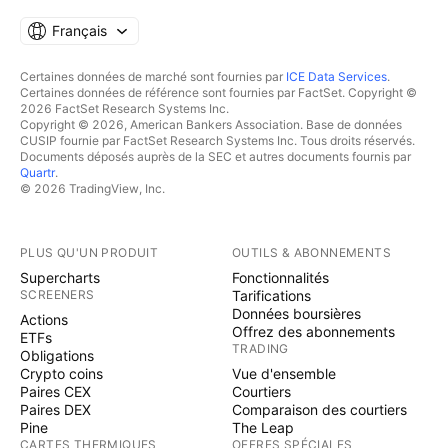
Français
Certaines données de marché sont fournies par
ICE Data Services
.
Certaines données de référence sont fournies par FactSet. Copyright ©
2026 FactSet Research Systems Inc.
Copyright © 2026, American Bankers Association. Base de données
CUSIP fournie par FactSet Research Systems Inc. Tous droits réservés.
Documents déposés auprès de la SEC et autres documents fournis par
Quartr
.
© 2026 TradingView, Inc.
PLUS QU'UN PRODUIT
OUTILS & ABONNEMENTS
Supercharts
Fonctionnalités
SCREENERS
Tarifications
Données boursières
Actions
Offrez des abonnements
ETFs
TRADING
Obligations
Crypto coins
Vue d'ensemble
Paires CEX
Courtiers
Paires DEX
Comparaison des courtiers
Pine
The Leap
CARTES THERMIQUES
OFFRES SPÉCIALES