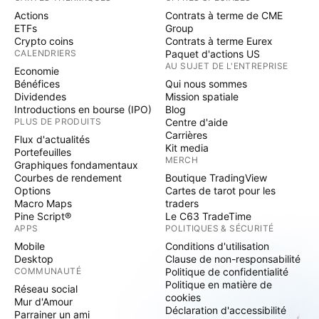
Actions
Contrats à terme de CME
ETFs
Group
Crypto coins
Contrats à terme Eurex
CALENDRIERS
Paquet d'actions US
AU SUJET DE L'ENTREPRISE
Economie
Bénéfices
Qui nous sommes
Dividendes
Mission spatiale
Introductions en bourse (IPO)
Blog
PLUS DE PRODUITS
Centre d'aide
Carrières
Flux d'actualités
Kit media
Portefeuilles
MERCH
Graphiques fondamentaux
Courbes de rendement
Boutique TradingView
Options
Cartes de tarot pour les
Macro Maps
traders
Pine Script®
Le C63 TradeTime
APPS
POLITIQUES & SÉCURITÉ
Mobile
Conditions d'utilisation
Desktop
Clause de non-responsabilité
COMMUNAUTÉ
Politique de confidentialité
Politique en matière de
Réseau social
cookies
Mur d'Amour
Déclaration d'accessibilité
Parrainer un ami