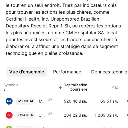
le tout en un seul endroit. Triez par indicateurs clés
pour trouver les actions les plus chères, comme
Cardinal Health, Inc. Unsponsored Brazilian
Depositary Receipt Repr 1 Sh, ou repérez les options
les plus négociées, comme CM Hospitalar SA. Idéal
pour les investisseurs et les traders qui cherchent à
élaborer ou à affiner une stratégie dans ce segment
technologique en pleine croissance.
Vue d'ensemble
Plus
Performance
Données techniq
Symbole
Capitalisation
Prix
boursière
DR
McKesson Corp Shs Unsponsored Brazilian Depositary Receipt Repr 0.015625 Sh
520,46 B
69,51
M1CK34
BRL
BRL
DR
Cardinal Health, Inc. Unsponsored Brazilian Depositary Receipt Repr 1 Sh
284,22 B
1 209,02
C1AH34
BRL
BRL