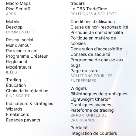
Macro Maps
traders
Pine Script®
Le C63 TradeTime
APPS
POLITIQUES & SÉCURITÉ
Mobile
Conditions d'utilisation
Desktop
Clause de non-responsabilité
COMMUNAUTÉ
Politique de confidentialité
Politique en matière de
Réseau social
cookies
Mur d'Amour
Déclaration d'accessibilité
Parrainer un ami
Conseils de sécurité
Programme Créateur
Programme de chasse aux
Règlement
bugs
Modérateurs
Page du statut
IDÉES
SOLUTIONS POUR LES
Trading
ENTREPRISES
Éducation
Widgets
Choix de la rédaction
Bibliothèques de graphiques
PINE SCRIPT
Lightweight Charts™
Indicateurs & stratégies
Graphiques avancés
Wizards
Plateforme de trading
Freelancers
OPPORTUNITÉS DE
Espaces payants
CROISSANCE
Publicité
Intégration de courtiers