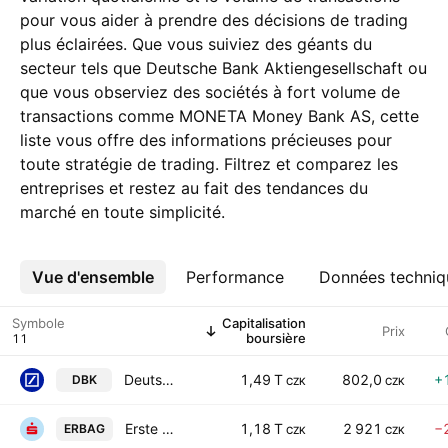
pour vous aider à prendre des décisions de trading
plus éclairées. Que vous suiviez des géants du
secteur tels que Deutsche Bank Aktiengesellschaft ou
que vous observiez des sociétés à fort volume de
transactions comme MONETA Money Bank AS, cette
liste vous offre des informations précieuses pour
toute stratégie de trading. Filtrez et comparez les
entreprises et restez au fait des tendances du
marché en toute simplicité.
Vue d'ensemble
Plus
Performance
Données techniq
Symbole
Capitalisation
Prix
boursière
Deutsche Bank Aktiengesellschaft
1,49 T
802,0
+
DBK
CZK
CZK
Erste Group Bank AG
1,18 T
2 921
−
ERBAG
CZK
CZK