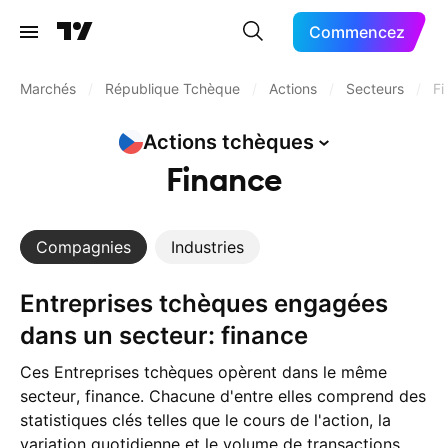
Commencez
Marchés
/
République Tchèque
/
Actions
/
Secteurs
/
Fi
Actions
tchèques
Finance
Compagnies
Industries
Entreprises tchèques engagées
dans un secteur: finance
Ces Entreprises tchèques opèrent dans le même
secteur, finance. Chacune d'entre elles comprend des
statistiques clés telles que le cours de l'action, la
variation quotidienne et le volume de transactions