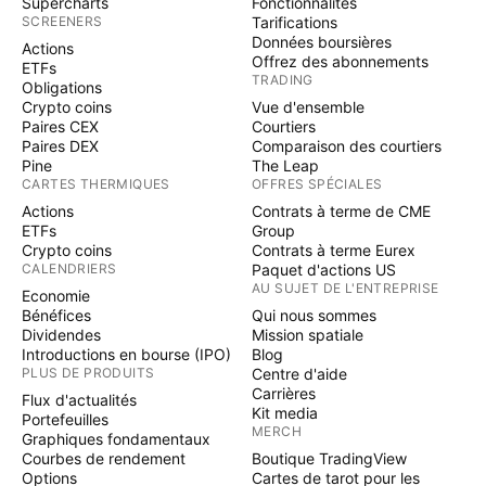
Supercharts
Fonctionnalités
SCREENERS
Tarifications
Données boursières
Actions
Offrez des abonnements
ETFs
TRADING
Obligations
Crypto coins
Vue d'ensemble
Paires CEX
Courtiers
Paires DEX
Comparaison des courtiers
Pine
The Leap
CARTES THERMIQUES
OFFRES SPÉCIALES
Actions
Contrats à terme de CME
ETFs
Group
Crypto coins
Contrats à terme Eurex
CALENDRIERS
Paquet d'actions US
AU SUJET DE L'ENTREPRISE
Economie
Bénéfices
Qui nous sommes
Dividendes
Mission spatiale
Introductions en bourse (IPO)
Blog
PLUS DE PRODUITS
Centre d'aide
Carrières
Flux d'actualités
Kit media
Portefeuilles
MERCH
Graphiques fondamentaux
Courbes de rendement
Boutique TradingView
Options
Cartes de tarot pour les