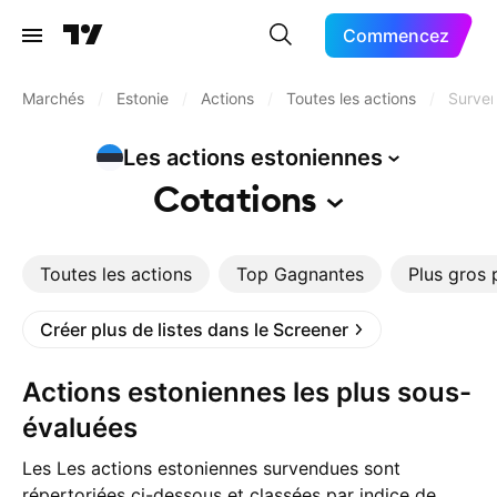
Commencez
Marchés
/
Estonie
/
Actions
/
Toutes les actions
/
Surve
Les actions
estoniennes
Cotations
Toutes les actions
Top Gagnantes
Plus gros 
Créer plus de listes dans le Screener
Actions estoniennes les plus sous-
évaluées
Les Les actions estoniennes survendues sont
répertoriées ci-dessous et classées par indice de