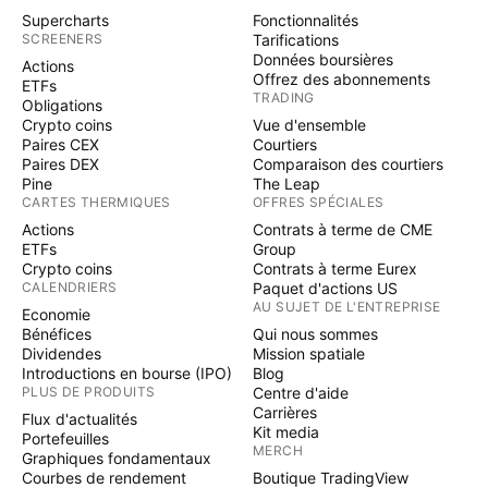
Supercharts
Fonctionnalités
SCREENERS
Tarifications
Données boursières
Actions
Offrez des abonnements
ETFs
TRADING
Obligations
Crypto coins
Vue d'ensemble
Paires CEX
Courtiers
Paires DEX
Comparaison des courtiers
Pine
The Leap
CARTES THERMIQUES
OFFRES SPÉCIALES
Actions
Contrats à terme de CME
ETFs
Group
Crypto coins
Contrats à terme Eurex
CALENDRIERS
Paquet d'actions US
AU SUJET DE L'ENTREPRISE
Economie
Bénéfices
Qui nous sommes
Dividendes
Mission spatiale
Introductions en bourse (IPO)
Blog
PLUS DE PRODUITS
Centre d'aide
Carrières
Flux d'actualités
Kit media
Portefeuilles
MERCH
Graphiques fondamentaux
Courbes de rendement
Boutique TradingView