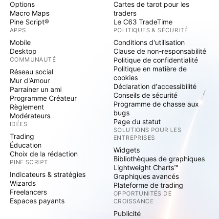
Options
Cartes de tarot pour les
Macro Maps
traders
Pine Script®
Le C63 TradeTime
APPS
POLITIQUES & SÉCURITÉ
Mobile
Conditions d'utilisation
Desktop
Clause de non-responsabilité
COMMUNAUTÉ
Politique de confidentialité
Politique en matière de
Réseau social
cookies
Mur d'Amour
Déclaration d'accessibilité
Parrainer un ami
Conseils de sécurité
Programme Créateur
Programme de chasse aux
Règlement
bugs
Modérateurs
Page du statut
IDÉES
SOLUTIONS POUR LES
Trading
ENTREPRISES
Éducation
Widgets
Choix de la rédaction
Bibliothèques de graphiques
PINE SCRIPT
Lightweight Charts™
Indicateurs & stratégies
Graphiques avancés
Wizards
Plateforme de trading
Freelancers
OPPORTUNITÉS DE
Espaces payants
CROISSANCE
Publicité