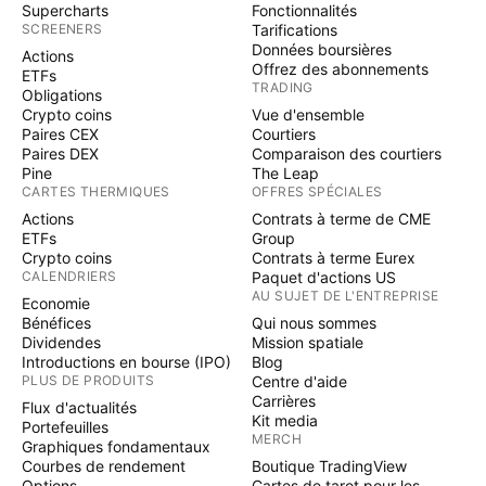
Supercharts
Fonctionnalités
SCREENERS
Tarifications
Données boursières
Actions
Offrez des abonnements
ETFs
TRADING
Obligations
Crypto coins
Vue d'ensemble
Paires CEX
Courtiers
Paires DEX
Comparaison des courtiers
Pine
The Leap
CARTES THERMIQUES
OFFRES SPÉCIALES
Actions
Contrats à terme de CME
ETFs
Group
Crypto coins
Contrats à terme Eurex
CALENDRIERS
Paquet d'actions US
AU SUJET DE L'ENTREPRISE
Economie
Bénéfices
Qui nous sommes
Dividendes
Mission spatiale
Introductions en bourse (IPO)
Blog
PLUS DE PRODUITS
Centre d'aide
Carrières
Flux d'actualités
Kit media
Portefeuilles
MERCH
Graphiques fondamentaux
Courbes de rendement
Boutique TradingView
Options
Cartes de tarot pour les