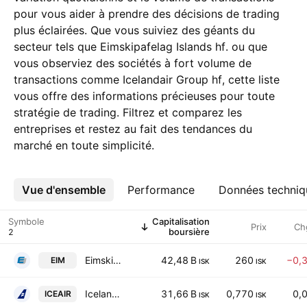
pour vous aider à prendre des décisions de trading
plus éclairées. Que vous suiviez des géants du
secteur tels que Eimskipafelag Islands hf. ou que
vous observiez des sociétés à fort volume de
transactions comme Icelandair Group hf, cette liste
vous offre des informations précieuses pour toute
stratégie de trading. Filtrez et comparez les
entreprises et restez au fait des tendances du
marché en toute simplicité.
Vue d'ensemble
Plus
Performance
Données techniq
Symbole
Capitalisation
Prix
Ch
boursière
Eimskipafelag Islands hf.
42,48 B
260
−0,
EIM
ISK
ISK
Icelandair Group hf
31,66 B
0,770
0,
ICEAIR
ISK
ISK