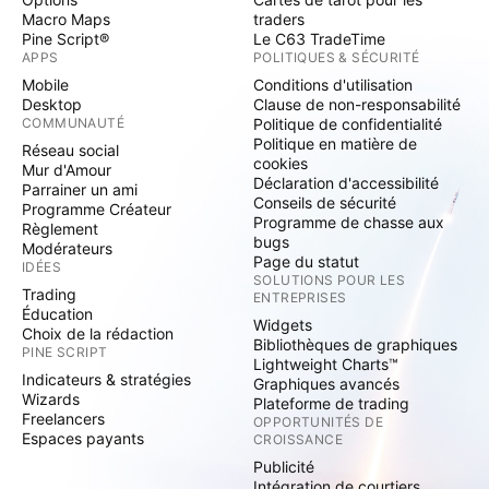
Macro Maps
traders
Pine Script®
Le C63 TradeTime
APPS
POLITIQUES & SÉCURITÉ
Mobile
Conditions d'utilisation
Desktop
Clause de non-responsabilité
COMMUNAUTÉ
Politique de confidentialité
Politique en matière de
Réseau social
cookies
Mur d'Amour
Déclaration d'accessibilité
Parrainer un ami
Conseils de sécurité
Programme Créateur
Programme de chasse aux
Règlement
bugs
Modérateurs
Page du statut
IDÉES
SOLUTIONS POUR LES
Trading
ENTREPRISES
Éducation
Widgets
Choix de la rédaction
Bibliothèques de graphiques
PINE SCRIPT
Lightweight Charts™
Indicateurs & stratégies
Graphiques avancés
Wizards
Plateforme de trading
Freelancers
OPPORTUNITÉS DE
Espaces payants
CROISSANCE
Publicité
Intégration de courtiers