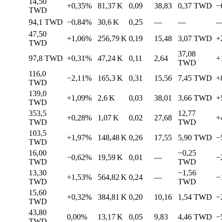
14,50
+0,35%
81,37 K
0,09
38,83
0,37
TWD
−
TWD
94,1
TWD
−0,84%
30,6 K
0,25
—
—
47,50
+1,06%
256,79 K
0,19
15,48
3,07
TWD
+
TWD
37,08
97,8
TWD
+0,31%
47,24 K
0,11
2,64
+
TWD
116,0
−2,11%
165,3 K
0,31
15,56
7,45
TWD
+
TWD
139,0
+1,09%
2,6 K
0,03
38,01
3,66
TWD
+
TWD
353,5
12,77
+0,28%
1,07 K
0,02
27,68
+
TWD
TWD
103,5
+1,97%
148,48 K
0,26
17,55
5,90
TWD
−
TWD
16,00
−0,25
−0,62%
19,59 K
0,01
—
−
TWD
TWD
13,30
−1,56
+1,53%
564,82 K
0,24
—
−
TWD
TWD
15,60
+0,32%
384,81 K
0,20
10,16
1,54
TWD
−
TWD
43,80
0,00%
13,17 K
0,05
9,83
4,46
TWD
−
TWD