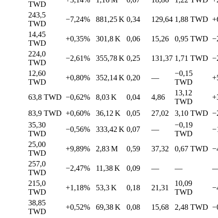
TWD
243,5
−7,24%
881,25 K
0,34
129,64
1,88
TWD
+
TWD
14,45
+0,35%
301,8 K
0,06
15,26
0,95
TWD
−
TWD
224,0
−2,61%
355,78 K
0,25
131,37
1,71
TWD
−
TWD
12,60
−0,15
+0,80%
352,14 K
0,20
—
+
TWD
TWD
13,12
63,8
TWD
−0,62%
8,03 K
0,04
4,86
+
TWD
83,9
TWD
+0,60%
36,12 K
0,05
27,02
3,10
TWD
−
35,30
−0,19
−0,56%
333,42 K
0,07
—
−
TWD
TWD
25,00
+9,89%
2,83 M
0,59
37,32
0,67
TWD
−
TWD
257,0
−2,47%
11,38 K
0,09
—
—
TWD
215,0
10,09
+1,18%
53,3 K
0,18
21,31
−
TWD
TWD
38,85
+0,52%
69,38 K
0,08
15,68
2,48
TWD
−
TWD