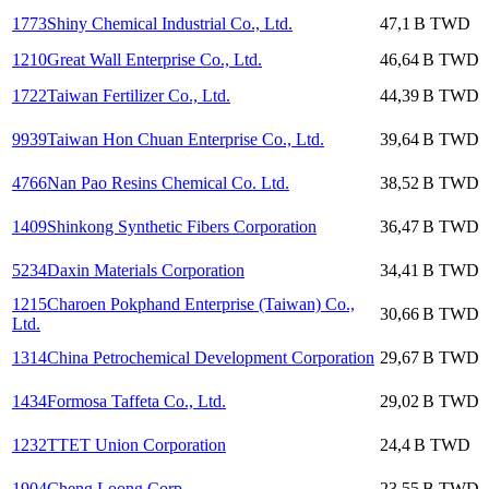
1773
Shiny Chemical Industrial Co., Ltd.
47,1 B
TWD
1210
Great Wall Enterprise Co., Ltd.
46,64 B
TWD
1722
Taiwan Fertilizer Co., Ltd.
44,39 B
TWD
9939
Taiwan Hon Chuan Enterprise Co., Ltd.
39,64 B
TWD
4766
Nan Pao Resins Chemical Co. Ltd.
38,52 B
TWD
1409
Shinkong Synthetic Fibers Corporation
36,47 B
TWD
5234
Daxin Materials Corporation
34,41 B
TWD
1215
Charoen Pokphand Enterprise (Taiwan) Co.,
30,66 B
TWD
Ltd.
1314
China Petrochemical Development Corporation
29,67 B
TWD
1434
Formosa Taffeta Co., Ltd.
29,02 B
TWD
1232
TTET Union Corporation
24,4 B
TWD
1904
Cheng Loong Corp.
23,55 B
TWD