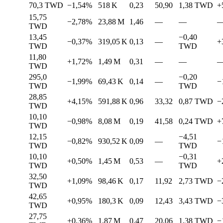
70,3
TWD
−1,54%
518 K
0,23
50,90
1,38
TWD
+
15,75
−2,78%
23,88 M
1,46
—
—
TWD
13,45
−0,40
−0,37%
319,05 K
0,13
—
+
TWD
TWD
11,80
+1,72%
1,49 M
0,31
—
—
TWD
295,0
−0,20
−1,99%
69,43 K
0,14
—
−
TWD
TWD
28,85
+4,15%
591,88 K
0,96
33,32
0,87
TWD
−
TWD
10,10
−0,98%
8,08 M
0,19
41,58
0,24
TWD
+
TWD
12,15
−4,51
−0,82%
930,52 K
0,09
—
−
TWD
TWD
10,10
−0,31
+0,50%
1,45 M
0,53
—
+
TWD
TWD
32,50
+1,09%
98,46 K
0,17
11,92
2,73
TWD
−
TWD
42,65
+0,95%
180,3 K
0,09
12,43
3,43
TWD
−
TWD
27,75
+0,36%
1,87 M
0,47
20,06
1,38
TWD
−