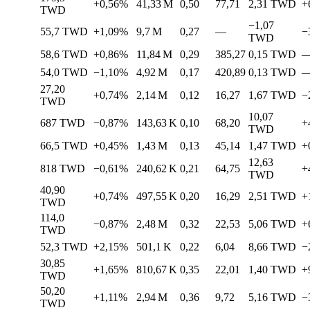
+0,56%
41,33 M
0,50
77,71
2,31
TWD
+
TWD
−1,07
55,7
TWD
+1,09%
9,7 M
0,27
—
−
TWD
58,6
TWD
+0,86%
11,84 M
0,29
385,27
0,15
TWD
54,0
TWD
−1,10%
4,92 M
0,17
420,89
0,13
TWD
27,20
+0,74%
2,14 M
0,12
16,27
1,67
TWD
−
TWD
10,07
687
TWD
−0,87%
143,63 K
0,10
68,20
+
TWD
66,5
TWD
+0,45%
1,43 M
0,13
45,14
1,47
TWD
+
12,63
818
TWD
−0,61%
240,62 K
0,21
64,75
+
TWD
40,90
+0,74%
497,55 K
0,20
16,29
2,51
TWD
+
TWD
114,0
−0,87%
2,48 M
0,32
22,53
5,06
TWD
+
TWD
52,3
TWD
+2,15%
501,1 K
0,22
6,04
8,66
TWD
−
30,85
+1,65%
810,67 K
0,35
22,01
1,40
TWD
+
TWD
50,20
+1,11%
2,94 M
0,36
9,72
5,16
TWD
−
TWD