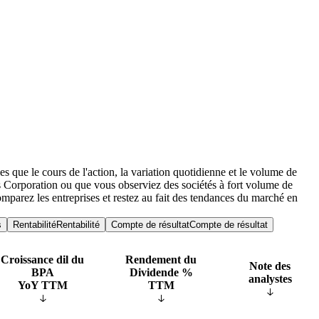
s que le cours de l'action, la variation quotidienne et le volume de
cs Corporation ou que vous observiez des sociétés à fort volume de
omparez les entreprises et restez au fait des tendances du marché en
s
Rentabilité
Rentabilité
Compte de résultat
Compte de résultat
Croissance dil du
Rendement du
Note des
BPA
Dividende %
analystes
YoY TTM
TTM