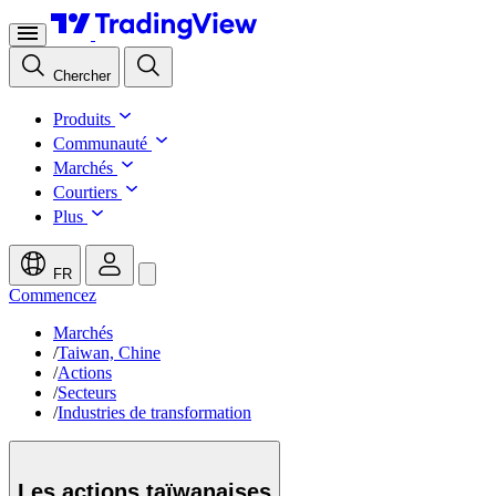
Chercher
Produits
Communauté
Marchés
Courtiers
Plus
FR
Commencez
Marchés
/
Taiwan, Chine
/
Actions
/
Secteurs
/
Industries de transformation
Les actions
taïwanaises