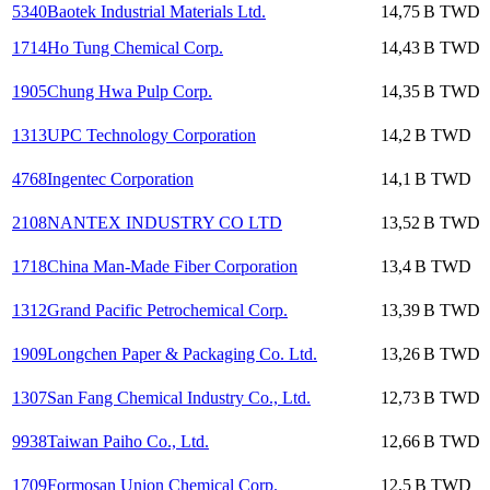
5340
Baotek Industrial Materials Ltd.
14,75 B
TWD
1714
Ho Tung Chemical Corp.
14,43 B
TWD
1905
Chung Hwa Pulp Corp.
14,35 B
TWD
1313
UPC Technology Corporation
14,2 B
TWD
4768
Ingentec Corporation
14,1 B
TWD
2108
NANTEX INDUSTRY CO LTD
13,52 B
TWD
1718
China Man-Made Fiber Corporation
13,4 B
TWD
1312
Grand Pacific Petrochemical Corp.
13,39 B
TWD
1909
Longchen Paper & Packaging Co. Ltd.
13,26 B
TWD
1307
San Fang Chemical Industry Co., Ltd.
12,73 B
TWD
9938
Taiwan Paiho Co., Ltd.
12,66 B
TWD
1709
Formosan Union Chemical Corp.
12,5 B
TWD