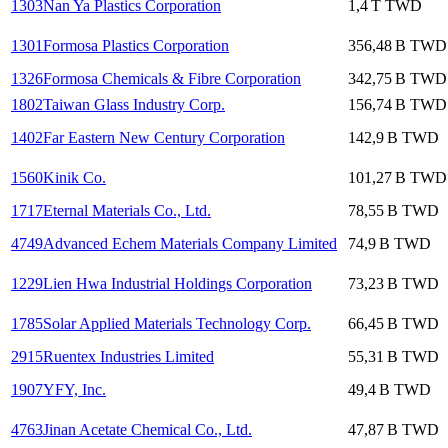
1303
Nan Ya Plastics Corporation
1,4 T
TWD
1301
Formosa Plastics Corporation
356,48 B
TWD
1326
Formosa Chemicals & Fibre Corporation
342,75 B
TWD
1802
Taiwan Glass Industry Corp.
156,74 B
TWD
1402
Far Eastern New Century Corporation
142,9 B
TWD
1560
Kinik Co.
101,27 B
TWD
1717
Eternal Materials Co., Ltd.
78,55 B
TWD
4749
Advanced Echem Materials Company Limited
74,9 B
TWD
1229
Lien Hwa Industrial Holdings Corporation
73,23 B
TWD
1785
Solar Applied Materials Technology Corp.
66,45 B
TWD
2915
Ruentex Industries Limited
55,31 B
TWD
1907
YFY, Inc.
49,4 B
TWD
4763
Jinan Acetate Chemical Co., Ltd.
47,87 B
TWD