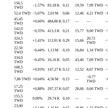
156,5
−1,57%
83,18 K
0,11
19,59
7,99
TWD
+
TWD
52,4
TWD
−5,07%
2,03 M
0,66
12,46
4,21
TWD
−
45,45
+0,66%
484,86 K
0,17
—
—
TWD
142,0
−0,35%
413,3 K
0,21
15,77
9,00
TWD
−
TWD
324,5
20,72
+1,41%
113,91 K
0,29
15,66
−
TWD
TWD
22,50
−0,44%
1,13 M
0,10
16,84
1,34
TWD
+
TWD
334,0
−0,45%
16,16 K
0,05
43,46
7,69
TWD
+
TWD
108,5
+0,93%
147,27 K
0,12
12,52
8,67
TWD
−
TWD
−0,77
7,86
TWD
+0,64%
4,56 M
0,15
—
−
TWD
17,25
+0,88%
297,37 K
0,07
28,60
0,60
TWD
−
TWD
155,5
0,00%
29,74 K
0,10
—
—
TWD
23,00
+3,14%
1,16 M
0,67
18,86
1,22
TWD
+