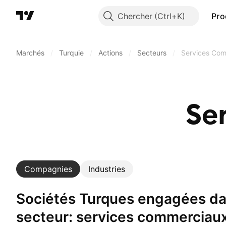
Chercher
Pro
Marchés
/
Turquie
/
Actions
/
Secteurs
/
Services Co
Se
Compagnies
Industries
Sociétés Turques engagées dans un
secteur: services commerciau