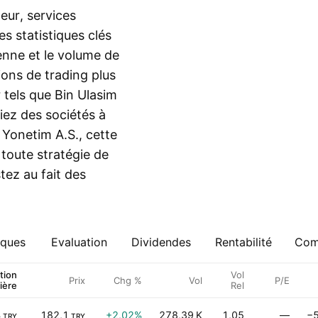
eur, services
 statistiques clés
ienne et le volume de
ions de trading plus
 tels que Bin Ulasim
viez des sociétés à
Yonetim A.S., cette
 toute stratégie de
tez au fait des
iques
Evaluation
Dividendes
Rentabilité
Comp
tion
Vol
Prix
Chg %
Vol
P/E
ière
Rel
B
182,1
+2,02%
278,39 K
1,05
—
−5
TRY
TRY