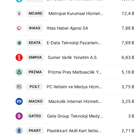
Metropal Kurumsal Hizmetler A.S.
12,4 
MCARD
Ihlas Haber Ajansi SA
7,86 
IHAAS
E-Data Teknoloji Pazarlama AS
7,69 
EDATA
Sumer Varlik Yonetim A.S.
6,83 
SMRVA
Prizma Pres Matbaacilik Yayincilik Sanayi ve Ticaret AS
5,16 
PRZMA
PC Iletisim ve Medya Hizmetleri Sanayi Ticaret AS
3,75 
PCILT
Mackolik Internet Hizmetleri Ticaret AS
3,25 
MACKO
Gate Group Teknoloji Medya Ve Siber Guvenlik Hizmetleri A.S.
3 
GATEG
Plastikkart Akilli Kart Iletisim Sistemleri Sanayi ve Ticaret A.S.
2,71 
PKART