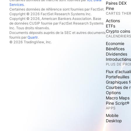
Paires DEX
Services
.
Pine
Certaines données de référence sont fournies par FactSet.
CARTES THE
Copyright © 2026 FactSet Research Systems Inc.
Copyright © 2026, American Bankers Association. Base
Actions
de données CUSIP fournie par FactSet Research Systems
ETFs
Inc. Tous droits réservés.
Crypto coins
Documents déposés auprès de la SEC et autres documents
CALENDRIER
fournis par
Quartr
.
© 2026 TradingView, Inc.
Economie
Bénéfices
Dividendes
Introduction
PLUS DE PRO
Flux d'actual
Portefeuilles
Graphiques 
Courbes de 
Options
Macro Maps
Pine Script®
APPS
Mobile
Desktop