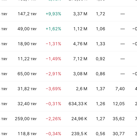
B
147,2
+9,93%
3,37 M
1,72
—
TRY
TRY
B
49,00
+1,62%
1,12 M
1,06
—
−0
TRY
TRY
B
18,90
−1,31%
4,76 M
1,33
—
−0
TRY
TRY
B
11,22
−1,49%
7,12 M
0,92
—
TRY
TRY
B
65,00
−2,91%
3,08 M
0,86
—
−0
TRY
TRY
B
31,82
−3,69%
2,6 M
1,37
7,40
TRY
TRY
B
32,40
−0,31%
634,33 K
1,26
12,05
TRY
TRY
B
259,00
−2,26%
24,96 K
1,27
35,62
TRY
TRY
B
118,8
−0,34%
239,5 K
0,56
30,77
TRY
TRY