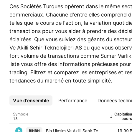
Ces Sociétés Turques opèrent dans le même sect
commerciaux. Chacune d'entre elles comprend des
telles que le cours de l'action, la variation quotid
transactions pour vous aider à prendre des décis
éclairées. Que vous suiviez des géants du secteur
Ve Akilli Sehir Teknolojileri AS ou que vous obser
fort volume de transactions comme Sumer Varlik 
liste vous offre des informations précieuses pour
trading. Filtrez et comparez les entreprises et res
tendances du marché en toute simplicité.
Vue d'ensemble
Plus
Performance
Données techn
Symbole
Capitalisa
bours
Bin Ulasim Ve Akilli Sehir Teknolojileri AS
19,99 
BINBN