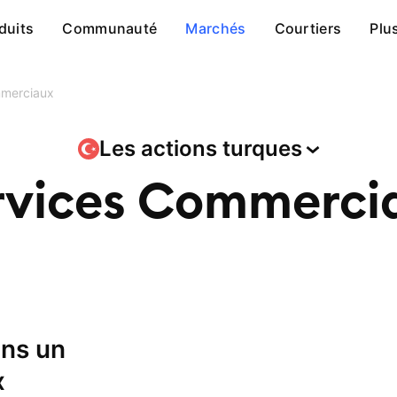
duits
Communauté
Marchés
Courtiers
Plu
mmerciaux
Les actions
turques
rvices Commerci
x