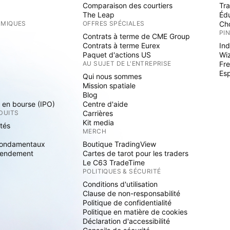
Comparaison des courtiers
Tr
The Leap
Éd
RMIQUES
OFFRES SPÉCIALES
Cho
PI
Contrats à terme de CME Group
Contrats à terme Eurex
Ind
Paquet d'actions US
Wi
S
AU SUJET DE L'ENTREPRISE
Fre
Es
Qui nous sommes
Mission spatiale
Blog
s en bourse (IPO)
Centre d'aide
DUITS
Carrières
Kit media
ités
MERCH
fondamentaux
Boutique TradingView
rendement
Cartes de tarot pour les traders
Le C63 TradeTime
POLITIQUES & SÉCURITÉ
Conditions d'utilisation
Clause de non-responsabilité
Politique de confidentialité
Politique en matière de cookies
Déclaration d'accessibilité