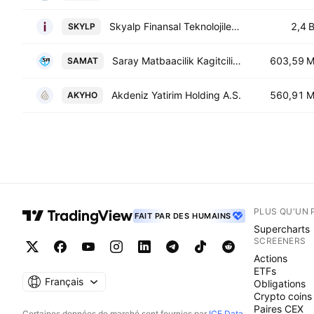
Skyalp Finansal Teknolojiler ve Danismanlik A.S
2,4 
SKYLP
Saray Matbaacilik Kagitcilik Kirtasiyecilik Ticaret Ve Sanayi A.S.
603,59 
SAMAT
Akdeniz Yatirim Holding A.S.
560,91 
AKYHO
PLUS QU'UN 
FAIT PAR DES HUMAINS
Supercharts
SCREENERS
Actions
ETFs
Français
Obligations
Crypto coins
Paires CEX
Certaines données de marché sont fournies par
ICE Data