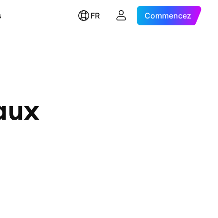
s
FR
Commencez
aux