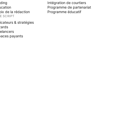
ading
Intégration de courtiers
ucation
Programme de partenariat
ix de la rédaction
Programme éducatif
NE SCRIPT
icateurs & stratégies
zards
elancers
paces payants