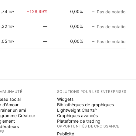
,74
−128,99%
0,00%
Pas de notation
TRY
0,32
—
0,00%
Pas de notation
TRY
0,05
—
0,00%
Pas de notation
TRY
MMUNAUTÉ
SOLUTIONS POUR LES ENTREPRISES
eau social
Widgets
r d'Amour
Bibliothèques de graphiques
rainer un ami
Lightweight Charts™
ogramme Créateur
Graphiques avancés
glement
Plateforme de trading
dérateurs
OPPORTUNITÉS DE CROISSANCE
ÉES
Publicité