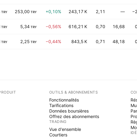
B
253,00
+0,10%
243,17 K
2,11
—
−2
TRY
TRY
M
5,34
−0,56%
616,21 K
0,70
16,68
TRY
TRY
M
2,25
−0,44%
843,5 K
0,71
48,18
TRY
TRY
PRODUIT
OUTILS & ABONNEMENTS
CO
Fonctionnalités
Rés
Tarifications
Mu
Données boursières
Par
Offrez des abonnements
Pr
TRADING
Rè
Mo
Vue d'ensemble
ID
Courtiers