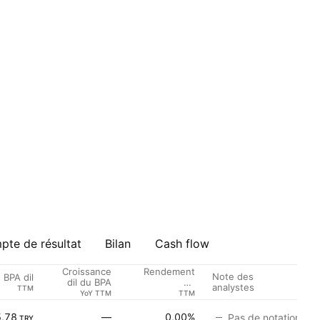
te de résultat
Bilan
Cash flow
Croissance
Rendement
Note des
BPA dil
dil du BPA
du
analystes
TTM
Dividende %
YoY TTM
TTM
,78
—
0,00%
Pas de notation
TRY