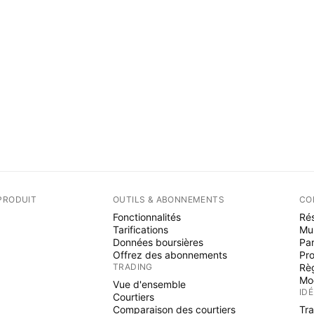
PRODUIT
OUTILS & ABONNEMENTS
CO
Fonctionnalités
Rés
Tarifications
Mu
Données boursières
Par
Offrez des abonnements
Pr
TRADING
Rè
Mo
Vue d'ensemble
ID
Courtiers
Comparaison des courtiers
Tr