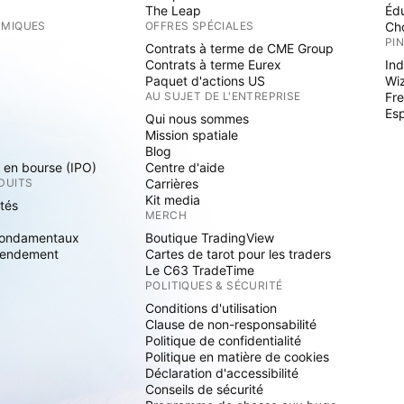
The Leap
Éd
RMIQUES
OFFRES SPÉCIALES
Cho
PI
Contrats à terme de CME Group
Contrats à terme Eurex
Ind
Paquet d'actions US
Wi
S
AU SUJET DE L'ENTREPRISE
Fre
Es
Qui nous sommes
Mission spatiale
Blog
s en bourse (IPO)
Centre d'aide
DUITS
Carrières
Kit media
ités
MERCH
fondamentaux
Boutique TradingView
rendement
Cartes de tarot pour les traders
Le C63 TradeTime
POLITIQUES & SÉCURITÉ
Conditions d'utilisation
Clause de non-responsabilité
Politique de confidentialité
Politique en matière de cookies
Déclaration d'accessibilité
Conseils de sécurité