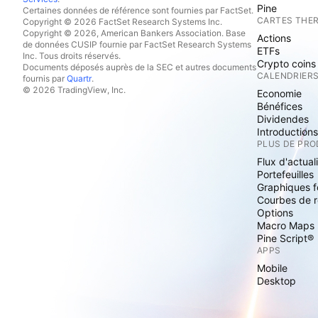
Pine
Certaines données de référence sont fournies par FactSet.
CARTES THE
Copyright © 2026 FactSet Research Systems Inc.
Copyright © 2026, American Bankers Association. Base
Actions
de données CUSIP fournie par FactSet Research Systems
ETFs
Inc. Tous droits réservés.
Crypto coins
Documents déposés auprès de la SEC et autres documents
CALENDRIER
fournis par
Quartr
.
© 2026 TradingView, Inc.
Economie
Bénéfices
Dividendes
Introduction
PLUS DE PRO
Flux d'actual
Portefeuilles
Graphiques 
Courbes de 
Options
Macro Maps
Pine Script®
APPS
Mobile
Desktop