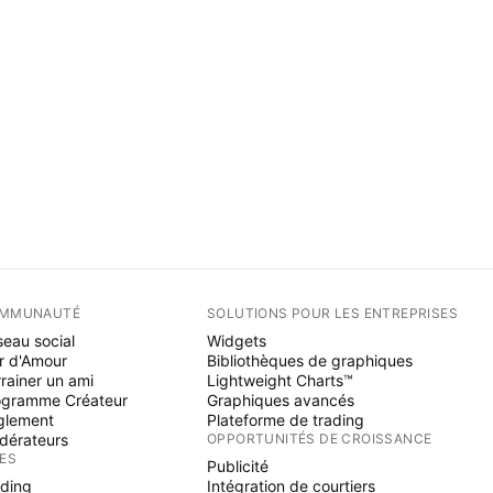
MMUNAUTÉ
SOLUTIONS POUR LES ENTREPRISES
eau social
Widgets
r d'Amour
Bibliothèques de graphiques
rainer un ami
Lightweight Charts™
ogramme Créateur
Graphiques avancés
glement
Plateforme de trading
dérateurs
OPPORTUNITÉS DE CROISSANCE
ÉES
Publicité
ading
Intégration de courtiers