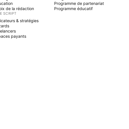
ucation
Programme de partenariat
ix de la rédaction
Programme éducatif
NE SCRIPT
icateurs & stratégies
zards
elancers
paces payants