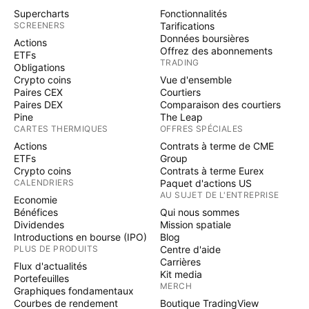
Supercharts
Fonctionnalités
SCREENERS
Tarifications
Données boursières
Actions
Offrez des abonnements
ETFs
TRADING
Obligations
Crypto coins
Vue d'ensemble
Paires CEX
Courtiers
Paires DEX
Comparaison des courtiers
Pine
The Leap
CARTES THERMIQUES
OFFRES SPÉCIALES
Actions
Contrats à terme de CME
ETFs
Group
Crypto coins
Contrats à terme Eurex
CALENDRIERS
Paquet d'actions US
AU SUJET DE L'ENTREPRISE
Economie
Bénéfices
Qui nous sommes
Dividendes
Mission spatiale
Introductions en bourse (IPO)
Blog
PLUS DE PRODUITS
Centre d'aide
Carrières
Flux d'actualités
Kit media
Portefeuilles
MERCH
Graphiques fondamentaux
Courbes de rendement
Boutique TradingView