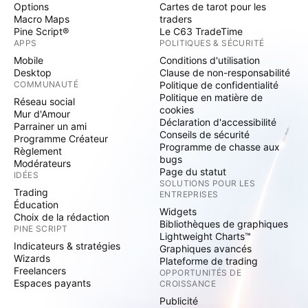
Options
Cartes de tarot pour les
Macro Maps
traders
Pine Script®
Le C63 TradeTime
APPS
POLITIQUES & SÉCURITÉ
Mobile
Conditions d'utilisation
Desktop
Clause de non-responsabilité
COMMUNAUTÉ
Politique de confidentialité
Politique en matière de
Réseau social
cookies
Mur d'Amour
Déclaration d'accessibilité
Parrainer un ami
Conseils de sécurité
Programme Créateur
Programme de chasse aux
Règlement
bugs
Modérateurs
Page du statut
IDÉES
SOLUTIONS POUR LES
Trading
ENTREPRISES
Éducation
Widgets
Choix de la rédaction
Bibliothèques de graphiques
PINE SCRIPT
Lightweight Charts™
Indicateurs & stratégies
Graphiques avancés
Wizards
Plateforme de trading
Freelancers
OPPORTUNITÉS DE
Espaces payants
CROISSANCE
Publicité