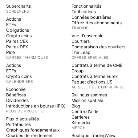
Supercharts
Fonctionnalités
SCREENERS
Tarifications
Données boursières
Actions
Offrez des abonnements
ETFs
TRADING
Obligations
Crypto coins
Vue d'ensemble
Paires CEX
Courtiers
Paires DEX
Comparaison des courtiers
Pine
The Leap
CARTES THERMIQUES
OFFRES SPÉCIALES
Actions
Contrats à terme de CME
ETFs
Group
Crypto coins
Contrats à terme Eurex
CALENDRIERS
Paquet d'actions US
AU SUJET DE L'ENTREPRISE
Economie
Bénéfices
Qui nous sommes
Dividendes
Mission spatiale
Introductions en bourse (IPO)
Blog
PLUS DE PRODUITS
Centre d'aide
Carrières
Flux d'actualités
Kit media
Portefeuilles
MERCH
Graphiques fondamentaux
Courbes de rendement
Boutique TradingView