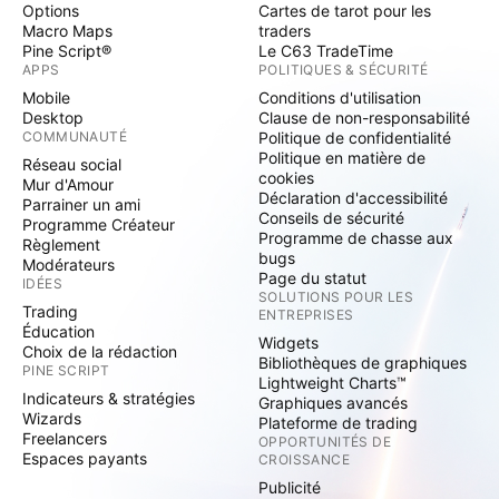
Options
Cartes de tarot pour les
Macro Maps
traders
Pine Script®
Le C63 TradeTime
APPS
POLITIQUES & SÉCURITÉ
Mobile
Conditions d'utilisation
Desktop
Clause de non-responsabilité
COMMUNAUTÉ
Politique de confidentialité
Politique en matière de
Réseau social
cookies
Mur d'Amour
Déclaration d'accessibilité
Parrainer un ami
Conseils de sécurité
Programme Créateur
Programme de chasse aux
Règlement
bugs
Modérateurs
Page du statut
IDÉES
SOLUTIONS POUR LES
Trading
ENTREPRISES
Éducation
Widgets
Choix de la rédaction
Bibliothèques de graphiques
PINE SCRIPT
Lightweight Charts™
Indicateurs & stratégies
Graphiques avancés
Wizards
Plateforme de trading
Freelancers
OPPORTUNITÉS DE
Espaces payants
CROISSANCE
Publicité