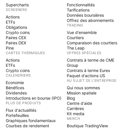
Supercharts
Fonctionnalités
SCREENERS
Tarifications
Données boursières
Actions
Offrez des abonnements
ETFs
TRADING
Obligations
Crypto coins
Vue d'ensemble
Paires CEX
Courtiers
Paires DEX
Comparaison des courtiers
Pine
The Leap
CARTES THERMIQUES
OFFRES SPÉCIALES
Actions
Contrats à terme de CME
ETFs
Group
Crypto coins
Contrats à terme Eurex
CALENDRIERS
Paquet d'actions US
AU SUJET DE L'ENTREPRISE
Economie
Bénéfices
Qui nous sommes
Dividendes
Mission spatiale
Introductions en bourse (IPO)
Blog
PLUS DE PRODUITS
Centre d'aide
Carrières
Flux d'actualités
Kit media
Portefeuilles
MERCH
Graphiques fondamentaux
Courbes de rendement
Boutique TradingView