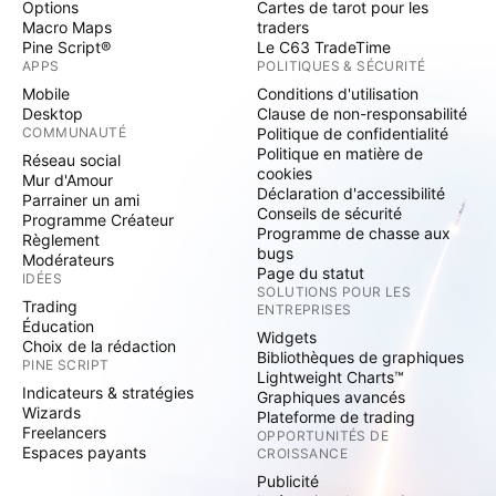
Options
Cartes de tarot pour les
Macro Maps
traders
Pine Script®
Le C63 TradeTime
APPS
POLITIQUES & SÉCURITÉ
Mobile
Conditions d'utilisation
Desktop
Clause de non-responsabilité
COMMUNAUTÉ
Politique de confidentialité
Politique en matière de
Réseau social
cookies
Mur d'Amour
Déclaration d'accessibilité
Parrainer un ami
Conseils de sécurité
Programme Créateur
Programme de chasse aux
Règlement
bugs
Modérateurs
Page du statut
IDÉES
SOLUTIONS POUR LES
Trading
ENTREPRISES
Éducation
Widgets
Choix de la rédaction
Bibliothèques de graphiques
PINE SCRIPT
Lightweight Charts™
Indicateurs & stratégies
Graphiques avancés
Wizards
Plateforme de trading
Freelancers
OPPORTUNITÉS DE
Espaces payants
CROISSANCE
Publicité