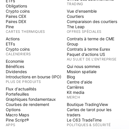
ETFs
TRADING
Obligations
Crypto coins
Vue d'ensemble
Paires CEX
Courtiers
Paires DEX
Comparaison des courtiers
Pine
The Leap
CARTES THERMIQUES
OFFRES SPÉCIALES
Actions
Contrats à terme de CME
ETFs
Group
Crypto coins
Contrats à terme Eurex
CALENDRIERS
Paquet d'actions US
AU SUJET DE L'ENTREPRISE
Economie
Bénéfices
Qui nous sommes
Dividendes
Mission spatiale
Introductions en bourse (IPO)
Blog
PLUS DE PRODUITS
Centre d'aide
Carrières
Flux d'actualités
Kit media
Portefeuilles
MERCH
Graphiques fondamentaux
Courbes de rendement
Boutique TradingView
Options
Cartes de tarot pour les
Macro Maps
traders
Pine Script®
Le C63 TradeTime
APPS
POLITIQUES & SÉCURITÉ