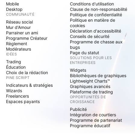
Mobile
Conditions d'utilisation
Desktop
Clause de non-responsabilité
COMMUNAUTÉ
Politique de confidentialité
Politique en matière de
Réseau social
cookies
Mur d'Amour
Déclaration d'accessibilité
Parrainer un ami
Conseils de sécurité
Programme Créateur
Programme de chasse aux
Règlement
bugs
Modérateurs
Page du statut
IDÉES
SOLUTIONS POUR LES
Trading
ENTREPRISES
Éducation
Widgets
Choix de la rédaction
Bibliothèques de graphiques
PINE SCRIPT
Lightweight Charts™
Indicateurs & stratégies
Graphiques avancés
Wizards
Plateforme de trading
Freelancers
OPPORTUNITÉS DE
Espaces payants
CROISSANCE
Publicité
Intégration de courtiers
Programme de partenariat
Programme éducatif