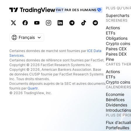
PLUS QU'UN 
FAIT PAR DES HUMAINS
Supercharts
SCREENERS
Actions
ETFs
Français
Obligations
Crypto coins
Paires CEX
Certaines données de marché sont fournies par
ICE Data
Paires DEX
Services
.
Pine
Certaines données de référence sont fournies par FactSet.
CARTES THE
Copyright © 2026 FactSet Research Systems Inc.
Copyright © 2026, American Bankers Association. Base
Actions
de données CUSIP fournie par FactSet Research Systems
ETFs
Inc. Tous droits réservés.
Crypto coins
Documents déposés auprès de la SEC et autres documents
CALENDRIER
fournis par
Quartr
.
© 2026 TradingView, Inc.
Economie
Bénéfices
Dividendes
Introduction
PLUS DE PRO
Flux d'actual
Portefeuilles