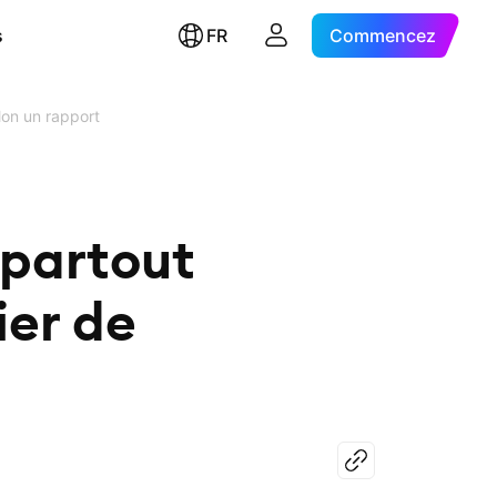
s
FR
Commencez
lon un rapport
 partout
ier de