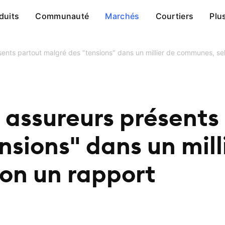
duits
Communauté
Marchés
Courtiers
Plu
ésents partout malgré des "tensions" dans un millier de communes, se
s assureurs présents
nsions" dans un mill
on un rapport