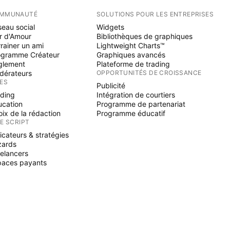
MMUNAUTÉ
SOLUTIONS POUR LES ENTREPRISES
eau social
Widgets
r d'Amour
Bibliothèques de graphiques
rainer un ami
Lightweight Charts™
ogramme Créateur
Graphiques avancés
glement
Plateforme de trading
dérateurs
OPPORTUNITÉS DE CROISSANCE
ÉES
Publicité
ading
Intégration de courtiers
ucation
Programme de partenariat
ix de la rédaction
Programme éducatif
NE SCRIPT
icateurs & stratégies
zards
elancers
paces payants