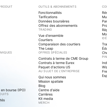
PRODUIT
OUTILS & ABONNEMENTS
CO
Fonctionnalités
Rés
Tarifications
Mu
Données boursières
Par
Offrez des abonnements
Pr
TRADING
Rè
Mo
Vue d'ensemble
ID
Courtiers
Comparaison des courtiers
Tr
The Leap
Éd
RMIQUES
OFFRES SPÉCIALES
Cho
PI
Contrats à terme de CME Group
Contrats à terme Eurex
Ind
Paquet d'actions US
Wi
S
AU SUJET DE L'ENTREPRISE
Fre
Es
Qui nous sommes
Mission spatiale
Blog
s en bourse (IPO)
Centre d'aide
DUITS
Carrières
Kit media
ités
MERCH