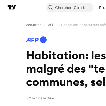
Chercher
Pro
Actualités
/
AFP
/
Habitation: les assureurs pr
Habitation: le
malgré des "te
communes, sel
2 min de lecture