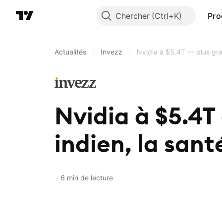
Chercher
Pro
Actualités
/
Invezz
/
Nvidia à $5.4T — plus gr
Nvidia à $5.4T
indien, la san
6 min de lecture