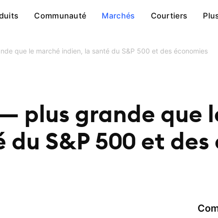
duits
Communauté
Marchés
Courtiers
Plu
ande que le marché indien, la santé du S&P 500 et des économies
 — plus grande que 
té du S&P 500 et de
Com