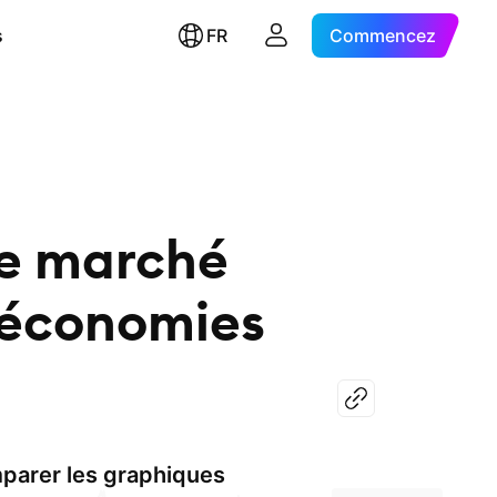
s
FR
Commencez
le marché
s économies
parer les graphiques