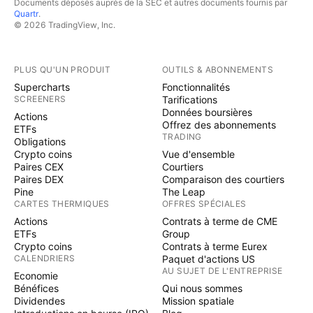
Documents déposés auprès de la SEC et autres documents fournis par
Quartr
.
© 2026 TradingView, Inc.
PLUS QU'UN PRODUIT
OUTILS & ABONNEMENTS
Supercharts
Fonctionnalités
SCREENERS
Tarifications
Données boursières
Actions
Offrez des abonnements
ETFs
TRADING
Obligations
Crypto coins
Vue d'ensemble
Paires CEX
Courtiers
Paires DEX
Comparaison des courtiers
Pine
The Leap
CARTES THERMIQUES
OFFRES SPÉCIALES
Actions
Contrats à terme de CME
ETFs
Group
Crypto coins
Contrats à terme Eurex
CALENDRIERS
Paquet d'actions US
AU SUJET DE L'ENTREPRISE
Economie
Bénéfices
Qui nous sommes
Dividendes
Mission spatiale