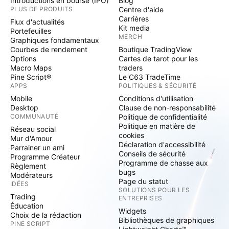
Introductions en bourse (IPO)
Blog
PLUS DE PRODUITS
Centre d'aide
Carrières
Flux d'actualités
Kit media
Portefeuilles
MERCH
Graphiques fondamentaux
Courbes de rendement
Boutique TradingView
Options
Cartes de tarot pour les
Macro Maps
traders
Pine Script®
Le C63 TradeTime
APPS
POLITIQUES & SÉCURITÉ
Mobile
Conditions d'utilisation
Desktop
Clause de non-responsabilité
COMMUNAUTÉ
Politique de confidentialité
Politique en matière de
Réseau social
cookies
Mur d'Amour
Déclaration d'accessibilité
Parrainer un ami
Conseils de sécurité
Programme Créateur
Programme de chasse aux
Règlement
bugs
Modérateurs
Page du statut
IDÉES
SOLUTIONS POUR LES
Trading
ENTREPRISES
Éducation
Widgets
Choix de la rédaction
Bibliothèques de graphiques
PINE SCRIPT