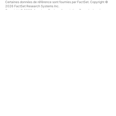
Certaines données de référence sont fournies par FactSet. Copyright ©
2026 FactSet Research Systems Inc.
Copyright © 2026, American Bankers Association. Base de données
CUSIP fournie par FactSet Research Systems Inc. Tous droits réservés.
Documents déposés auprès de la SEC et autres documents fournis par
Quartr
.
© 2026 TradingView, Inc.
PLUS QU'UN PRODUIT
OUTILS & ABONNEMENTS
Supercharts
Fonctionnalités
SCREENERS
Tarifications
Données boursières
Actions
Offrez des abonnements
ETFs
TRADING
Obligations
Crypto coins
Vue d'ensemble
Paires CEX
Courtiers
Paires DEX
Comparaison des courtiers
Pine
The Leap
CARTES THERMIQUES
OFFRES SPÉCIALES
Actions
Contrats à terme de CME
ETFs
Group
Crypto coins
Contrats à terme Eurex
CALENDRIERS
Paquet d'actions US