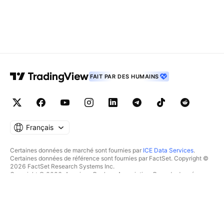
FAIT PAR DES HUMAINS
Français
Certaines données de marché sont fournies par
ICE Data Services
.
Certaines données de référence sont fournies par FactSet. Copyright ©
2026 FactSet Research Systems Inc.
Copyright © 2026, American Bankers Association. Base de données
CUSIP fournie par FactSet Research Systems Inc. Tous droits réservés.
Documents déposés auprès de la SEC et autres documents fournis par
Quartr
.
© 2026 TradingView, Inc.