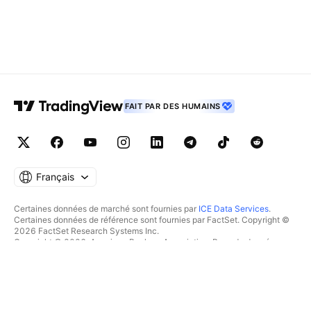
FAIT PAR DES HUMAINS
Français
Certaines données de marché sont fournies par
ICE Data Services
.
Certaines données de référence sont fournies par FactSet. Copyright ©
2026 FactSet Research Systems Inc.
Copyright © 2026, American Bankers Association. Base de données
CUSIP fournie par FactSet Research Systems Inc. Tous droits réservés.
Documents déposés auprès de la SEC et autres documents fournis par
Quartr
.
© 2026 TradingView, Inc.