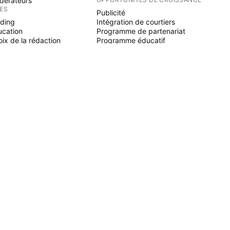
dérateurs
ÉES
Publicité
ading
Intégration de courtiers
ucation
Programme de partenariat
ix de la rédaction
Programme éducatif
NE SCRIPT
icateurs & stratégies
zards
elancers
paces payants