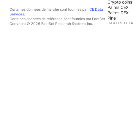
Crypto coins
Paires CEX
Certaines données de marché sont fournies par
ICE Data
Paires DEX
Services
.
Pine
Certaines données de référence sont fournies par FactSet.
CARTES THE
Copyright © 2026 FactSet Research Systems Inc.
Copyright © 2026, American Bankers Association. Base
Actions
de données CUSIP fournie par FactSet Research Systems
ETFs
Inc. Tous droits réservés.
Crypto coins
Documents déposés auprès de la SEC et autres documents
CALENDRIER
fournis par
Quartr
.
© 2026 TradingView, Inc.
Economie
Bénéfices
Dividendes
Introduction
PLUS DE PRO
Flux d'actual
Portefeuilles
Graphiques 
Courbes de 
Options
Macro Maps
Pine Script®
APPS
Mobile
Desktop