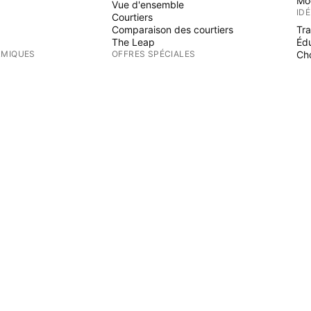
Mo
Vue d'ensemble
ID
Courtiers
Comparaison des courtiers
Tr
The Leap
Éd
RMIQUES
OFFRES SPÉCIALES
Cho
PI
Contrats à terme de CME Group
Contrats à terme Eurex
Ind
Paquet d'actions US
Wi
S
AU SUJET DE L'ENTREPRISE
Fre
Es
Qui nous sommes
Mission spatiale
Blog
s en bourse (IPO)
Centre d'aide
DUITS
Carrières
Kit media
ités
MERCH
fondamentaux
Boutique TradingView
rendement
Cartes de tarot pour les traders
Le C63 TradeTime
POLITIQUES & SÉCURITÉ
Conditions d'utilisation
Clause de non-responsabilité
Politique de confidentialité
Politique en matière de cookies