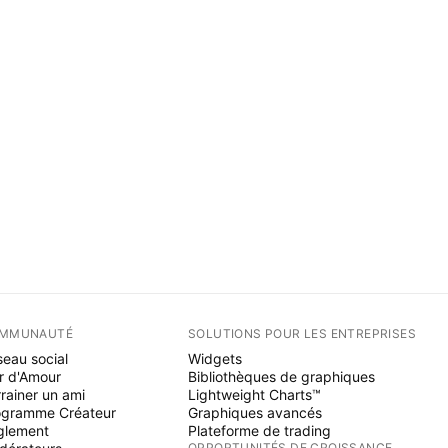
MMUNAUTÉ
SOLUTIONS POUR LES ENTREPRISES
eau social
Widgets
r d'Amour
Bibliothèques de graphiques
rainer un ami
Lightweight Charts™
ogramme Créateur
Graphiques avancés
glement
Plateforme de trading
OPPORTUNITÉS DE CROISSANCE