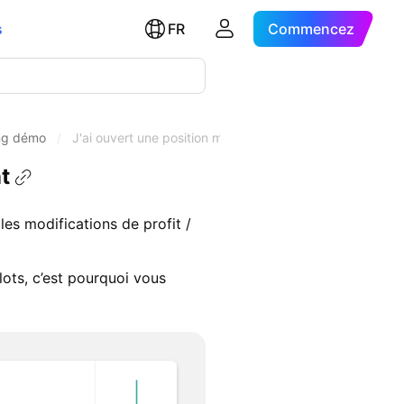
s
FR
Commencez
ing démo
/
J'ai ouvert une position mais je ne vois aucun changeme
t
les modifications de profit /
lots, c’est pourquoi vous