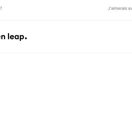
C?
J'aimerais a