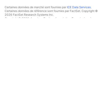
Certaines données de marché sont fournies par
ICE Data Services
.
Certaines données de référence sont fournies par FactSet. Copyright ©
2026 FactSet Research Systems Inc.
Copyright © 2026, American Bankers Association. Base de données
CUSIP fournie par FactSet Research Systems Inc. Tous droits réservés.
Documents déposés auprès de la SEC et autres documents fournis par
Quartr
.
© 2026 TradingView, Inc.
PLUS QU'UN PRODUIT
OUTILS & ABONNEMENTS
Supercharts
Fonctionnalités
SCREENERS
Tarifications
Données boursières
Actions
Offrez des abonnements
ETFs
TRADING
Obligations
Crypto coins
Vue d'ensemble
Paires CEX
Courtiers
Paires DEX
Comparaison des courtiers
Pine
The Leap
CARTES THERMIQUES
OFFRES SPÉCIALES
Actions
Contrats à terme de CME
ETFs
Group