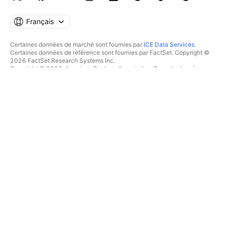
Français
Certaines données de marché sont fournies par
ICE Data Services
.
Certaines données de référence sont fournies par FactSet. Copyright ©
2026 FactSet Research Systems Inc.
Copyright © 2026, American Bankers Association. Base de données
CUSIP fournie par FactSet Research Systems Inc. Tous droits réservés.
Documents déposés auprès de la SEC et autres documents fournis par
Quartr
.
© 2026 TradingView, Inc.
PLUS QU'UN PRODUIT
OUTILS & ABONNEMENTS
Supercharts
Fonctionnalités
SCREENERS
Tarifications
Données boursières
Actions
Offrez des abonnements
ETFs
TRADING
Obligations
Crypto coins
Vue d'ensemble
Paires CEX
Courtiers
Paires DEX
Comparaison des courtiers
Pine
The Leap