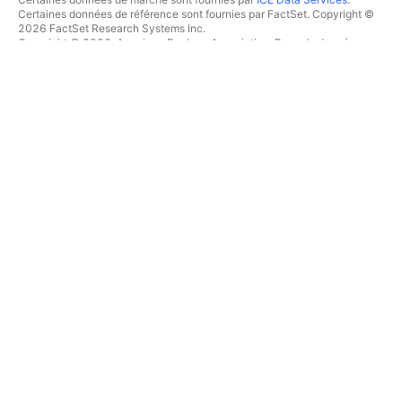
Certaines données de référence sont fournies par FactSet. Copyright ©
2026 FactSet Research Systems Inc.
Copyright © 2026, American Bankers Association. Base de données
CUSIP fournie par FactSet Research Systems Inc. Tous droits réservés.
Documents déposés auprès de la SEC et autres documents fournis par
Quartr
.
© 2026 TradingView, Inc.
PLUS QU'UN PRODUIT
OUTILS & ABONNEMENTS
Supercharts
Fonctionnalités
SCREENERS
Tarifications
Données boursières
Actions
Offrez des abonnements
ETFs
TRADING
Obligations
Crypto coins
Vue d'ensemble
Paires CEX
Courtiers
Paires DEX
Comparaison des courtiers
Pine
The Leap
CARTES THERMIQUES
OFFRES SPÉCIALES
Actions
Contrats à terme de CME
ETFs
Group
Crypto coins
Contrats à terme Eurex
CALENDRIERS
Paquet d'actions US