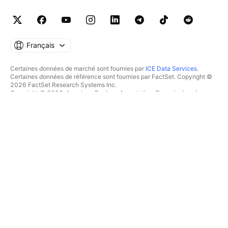
Français
Certaines données de marché sont fournies par
ICE Data Services
.
Certaines données de référence sont fournies par FactSet. Copyright ©
2026 FactSet Research Systems Inc.
Copyright © 2026, American Bankers Association. Base de données
CUSIP fournie par FactSet Research Systems Inc. Tous droits réservés.
Documents déposés auprès de la SEC et autres documents fournis par
Quartr
.
© 2026 TradingView, Inc.
PLUS QU'UN PRODUIT
OUTILS & ABONNEMENTS
Supercharts
Fonctionnalités
SCREENERS
Tarifications
Données boursières
Actions
Offrez des abonnements
ETFs
TRADING
Obligations
Crypto coins
Vue d'ensemble