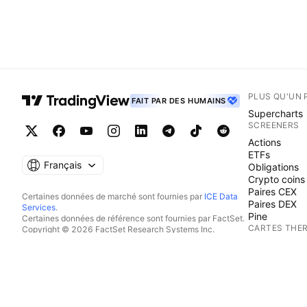
PLUS QU'UN 
FAIT PAR DES HUMAINS
Supercharts
SCREENERS
Actions
ETFs
Français
Obligations
Crypto coins
Paires CEX
Certaines données de marché sont fournies par
ICE Data
Paires DEX
Services
.
Pine
Certaines données de référence sont fournies par FactSet.
CARTES THE
Copyright © 2026 FactSet Research Systems Inc.
Copyright © 2026, American Bankers Association. Base
Actions
de données CUSIP fournie par FactSet Research Systems
ETFs
Inc. Tous droits réservés.
Crypto coins
Documents déposés auprès de la SEC et autres documents
CALENDRIER
fournis par
Quartr
.
© 2026 TradingView, Inc.
Economie