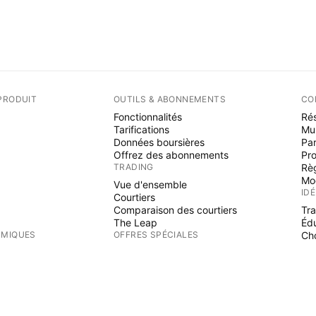
PRODUIT
OUTILS & ABONNEMENTS
CO
Fonctionnalités
Rés
Tarifications
Mu
Données boursières
Par
Offrez des abonnements
Pr
TRADING
Rè
Mo
Vue d'ensemble
ID
Courtiers
Comparaison des courtiers
Tr
The Leap
Éd
RMIQUES
OFFRES SPÉCIALES
Cho
PI
Contrats à terme de CME Group
Contrats à terme Eurex
Ind
Paquet d'actions US
Wi
S
AU SUJET DE L'ENTREPRISE
Fre
Es
Qui nous sommes