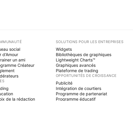
MMUNAUTÉ
SOLUTIONS POUR LES ENTREPRISES
eau social
Widgets
r d'Amour
Bibliothèques de graphiques
rainer un ami
Lightweight Charts™
ogramme Créateur
Graphiques avancés
glement
Plateforme de trading
dérateurs
OPPORTUNITÉS DE CROISSANCE
ÉES
Publicité
ading
Intégration de courtiers
ucation
Programme de partenariat
ix de la rédaction
Programme éducatif
NE SCRIPT
icateurs & stratégies
zards
elancers
paces payants