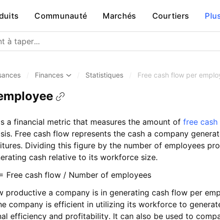
duits
Communauté
Marchés
Courtiers
Plu
sances
/
Finances
/
Statistiques
/
Free cash flow per emplo
 employee
s a financial metric that measures the amount of
free cash
sis. Free cash flow represents the cash a company generate
itures. Dividing this figure by the number of employees pro
erating cash relative to its workforce size.
= Free cash flow / Number of employees
w productive a company is in generating cash flow per emp
e company is efficient in utilizing its workforce to genera
nal efficiency and profitability. It can also be used to com