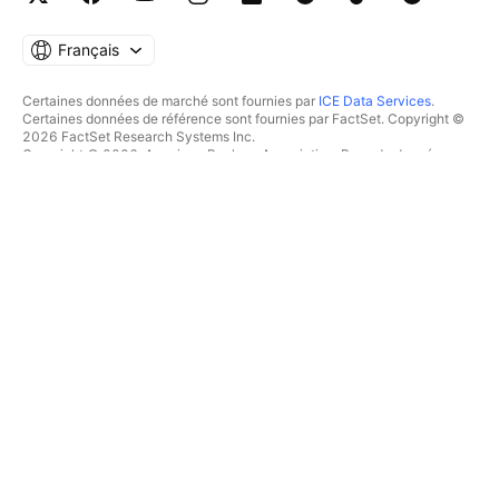
Français
Certaines données de marché sont fournies par
ICE Data Services
.
Certaines données de référence sont fournies par FactSet. Copyright ©
2026 FactSet Research Systems Inc.
Copyright © 2026, American Bankers Association. Base de données
CUSIP fournie par FactSet Research Systems Inc. Tous droits réservés.
Documents déposés auprès de la SEC et autres documents fournis par
Quartr
.
© 2026 TradingView, Inc.
PLUS QU'UN PRODUIT
OUTILS & ABONNEMENTS
Supercharts
Fonctionnalités
SCREENERS
Tarifications
Données boursières
Actions
Offrez des abonnements
ETFs
TRADING
Obligations
Crypto coins
Vue d'ensemble
Paires CEX
Courtiers
Paires DEX
Comparaison des courtiers
Pine
The Leap