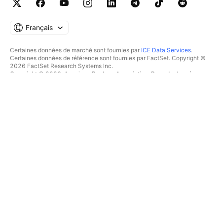
Français
Certaines données de marché sont fournies par
ICE Data Services
.
Certaines données de référence sont fournies par FactSet. Copyright ©
2026 FactSet Research Systems Inc.
Copyright © 2026, American Bankers Association. Base de données
CUSIP fournie par FactSet Research Systems Inc. Tous droits réservés.
Documents déposés auprès de la SEC et autres documents fournis par
Quartr
.
© 2026 TradingView, Inc.
PLUS QU'UN PRODUIT
OUTILS & ABONNEMENTS
Supercharts
Fonctionnalités
SCREENERS
Tarifications
Données boursières
Actions
Offrez des abonnements
ETFs
TRADING
Obligations
Crypto coins
Vue d'ensemble
Paires CEX
Courtiers
Paires DEX
Comparaison des courtiers