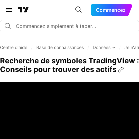
Commencez
Centre d'aide
/
Base de connaissances
/
Données
/
Je n'ar
Recherche de symboles TradingView :
Conseils pour trouver des actifs