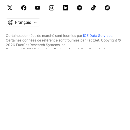
Français
Certaines données de marché sont fournies par
ICE Data Services
.
Certaines données de référence sont fournies par FactSet. Copyright ©
2026 FactSet Research Systems Inc.
Copyright © 2026, American Bankers Association. Base de données
CUSIP fournie par FactSet Research Systems Inc. Tous droits réservés.
Documents déposés auprès de la SEC et autres documents fournis par
Quartr
.
© 2026 TradingView, Inc.
PLUS QU'UN PRODUIT
OUTILS & ABONNEMENTS
Supercharts
Fonctionnalités
SCREENERS
Tarifications
Données boursières
Actions
Offrez des abonnements
ETFs
TRADING
Obligations
Crypto coins
Vue d'ensemble
Paires CEX
Courtiers