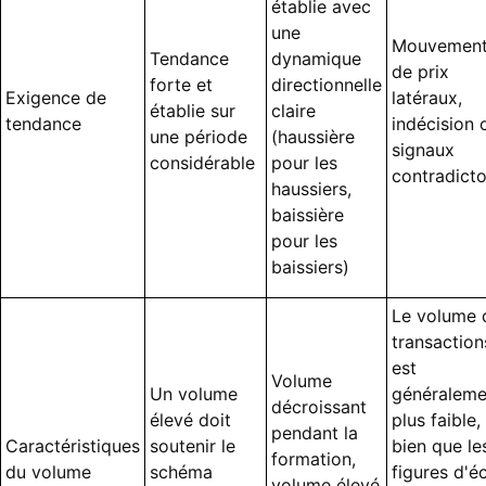
établie avec
une
Mouvemen
Tendance
dynamique
de prix
forte et
directionnelle
Exigence de
latéraux,
établie sur
claire
tendance
indécision 
une période
(haussière
signaux
considérable
pour les
contradicto
haussiers,
baissière
pour les
baissiers)
Le volume 
transaction
est
Volume
Un volume
généraleme
décroissant
élevé doit
plus faible,
pendant la
Caractéristiques
soutenir le
bien que le
formation,
du volume
schéma
figures d'é
volume élevé