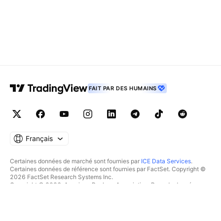
FAIT PAR DES HUMAINS
Français
Certaines données de marché sont fournies par
ICE Data Services
.
Certaines données de référence sont fournies par FactSet. Copyright ©
2026 FactSet Research Systems Inc.
Copyright © 2026, American Bankers Association. Base de données
CUSIP fournie par FactSet Research Systems Inc. Tous droits réservés.
Documents déposés auprès de la SEC et autres documents fournis par
Quartr
.
© 2026 TradingView, Inc.