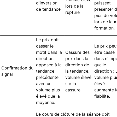
d'inversion
puissent
lors de la
de tendance
présenter 
rupture
pics de vo
lors de leur
formation.
Le prix doit
casser le
Le prix peu
motif dans la
Cassure des
être cassé
direction
prix dans la
dans n'imp
opposée à la
direction de
quelle
Confirmation du
tendance
la tendance,
direction ; 
signal
précédente
volume élevé
volume plu
avec un
sur la
élevé
volume plus
cassure
augmente l
élevé que la
fiabilité.
moyenne.
Le cours de clôture de la séance doit