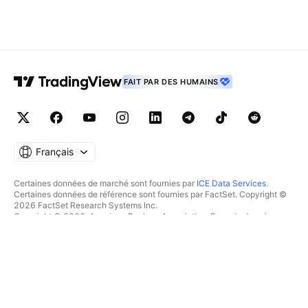
FAIT PAR DES HUMAINS
Français
Certaines données de marché sont fournies par
ICE Data Services
.
Certaines données de référence sont fournies par FactSet. Copyright ©
2026 FactSet Research Systems Inc.
Copyright © 2026, American Bankers Association. Base de données
CUSIP fournie par FactSet Research Systems Inc. Tous droits réservés.
Documents déposés auprès de la SEC et autres documents fournis par
Quartr
.
© 2026 TradingView, Inc.
PLUS QU'UN PRODUIT
OUTILS & ABONNEMENTS