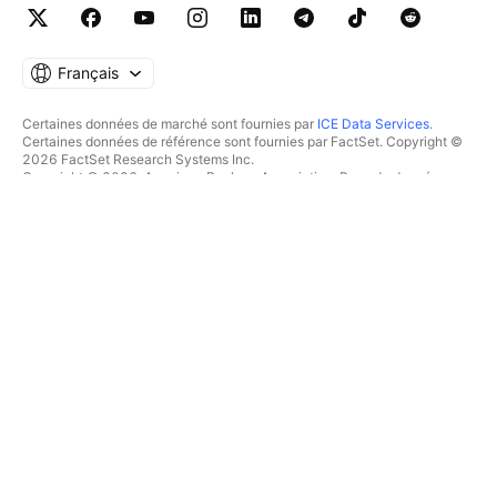
Français
Certaines données de marché sont fournies par
ICE Data Services
.
Certaines données de référence sont fournies par FactSet. Copyright ©
2026 FactSet Research Systems Inc.
Copyright © 2026, American Bankers Association. Base de données
CUSIP fournie par FactSet Research Systems Inc. Tous droits réservés.
Documents déposés auprès de la SEC et autres documents fournis par
Quartr
.
© 2026 TradingView, Inc.
PLUS QU'UN PRODUIT
OUTILS & ABONNEMENTS
Supercharts
Fonctionnalités
SCREENERS
Tarifications
Données boursières
Actions
Offrez des abonnements
ETFs
TRADING
Obligations
Crypto coins
Vue d'ensemble
Paires CEX
Courtiers
Paires DEX
Comparaison des courtiers