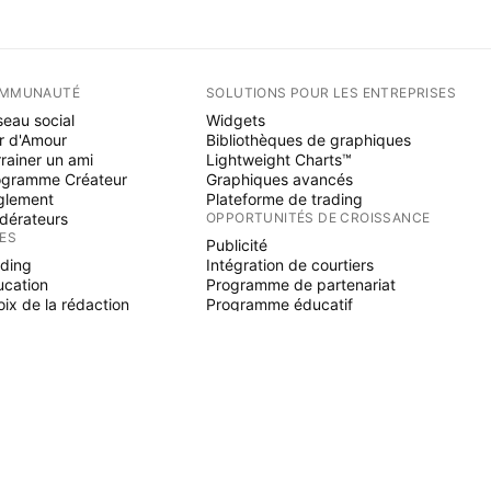
MMUNAUTÉ
SOLUTIONS POUR LES ENTREPRISES
eau social
Widgets
r d'Amour
Bibliothèques de graphiques
rainer un ami
Lightweight Charts™
ogramme Créateur
Graphiques avancés
glement
Plateforme de trading
dérateurs
OPPORTUNITÉS DE CROISSANCE
ÉES
Publicité
ading
Intégration de courtiers
ucation
Programme de partenariat
ix de la rédaction
Programme éducatif
NE SCRIPT
icateurs & stratégies
zards
elancers
paces payants