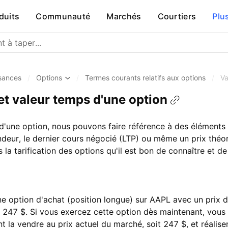
duits
Communauté
Marchés
Courtiers
Plu
sances
/
Options
/
Termes courants relatifs aux options
/
Va
et valeur temps d'une option
d'une option, nous pouvons faire référence à des éléments t
ndeur, le dernier cours négocié (LTP) ou même un prix théor
la tarification des options qu'il est bon de connaître et d
 option d'achat (position longue) sur AAPL avec un prix d
e 247 $. Si vous exercez cette option dès maintenant, vous
la vendre au prix actuel du marché, soit 247 $, et réalise