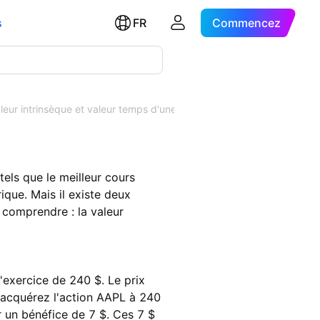
s
FR
Commencez
leur intrinsèque et valeur temps d'une option
els que le meilleur cours
ique. Mais il existe deux
e comprendre : la valeur
'exercice de 240 $. Le prix
 acquérez l'action AAPL à 240
r un bénéfice de 7 $. Ces 7 $