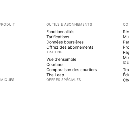
PRODUIT
OUTILS & ABONNEMENTS
CO
Fonctionnalités
Rés
Tarifications
Mu
Données boursières
Par
Offrez des abonnements
Pr
TRADING
Rè
Mo
Vue d'ensemble
ID
Courtiers
Comparaison des courtiers
Tr
The Leap
Éd
RMIQUES
OFFRES SPÉCIALES
Cho
PI
Contrats à terme de CME Group
Contrats à terme Eurex
Ind
Paquet d'actions US
Wi
S
AU SUJET DE L'ENTREPRISE
Fre
Es
Qui nous sommes
Mission spatiale
Blog
s en bourse (IPO)
Centre d'aide