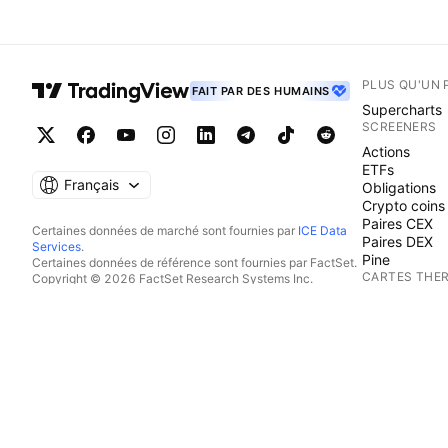
PLUS QU'UN 
FAIT PAR DES HUMAINS
Supercharts
SCREENERS
Actions
ETFs
Français
Obligations
Crypto coins
Paires CEX
Certaines données de marché sont fournies par
ICE Data
Paires DEX
Services
.
Pine
Certaines données de référence sont fournies par FactSet.
CARTES THE
Copyright © 2026 FactSet Research Systems Inc.
Copyright © 2026, American Bankers Association. Base
Actions
de données CUSIP fournie par FactSet Research Systems
ETFs
Inc. Tous droits réservés.
Crypto coins
Documents déposés auprès de la SEC et autres documents
CALENDRIER
fournis par
Quartr
.
© 2026 TradingView, Inc.
Economie
Bénéfices
Dividendes
Introduction