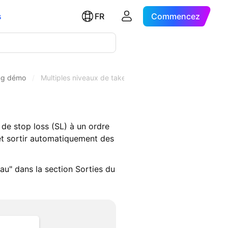
s
FR
Commencez
ing démo
/
Multiples niveaux de take profit et de stop loss
 de stop loss (SL) à un ordre
 et sortir automatiquement des
eau" dans la section Sorties du