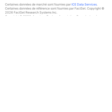
Certaines données de marché sont fournies par
ICE Data Services
.
Certaines données de référence sont fournies par FactSet. Copyright ©
2026 FactSet Research Systems Inc.
Copyright © 2026, American Bankers Association. Base de données
CUSIP fournie par FactSet Research Systems Inc. Tous droits réservés.
Documents déposés auprès de la SEC et autres documents fournis par
Quartr
.
© 2026 TradingView, Inc.
PLUS QU'UN PRODUIT
OUTILS & ABONNEMENTS
Supercharts
Fonctionnalités
SCREENERS
Tarifications
Données boursières
Actions
Offrez des abonnements
ETFs
TRADING
Obligations
Crypto coins
Vue d'ensemble
Paires CEX
Courtiers
Paires DEX
Comparaison des courtiers
Pine
The Leap
CARTES THERMIQUES
OFFRES SPÉCIALES
Actions
Contrats à terme de CME
ETFs
Group
Crypto coins
Contrats à terme Eurex