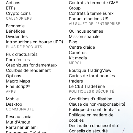
Actions
Contrats à terme de CME
ETFs
Group
Crypto coins
Contrats à terme Eurex
CALENDRIERS
Paquet d'actions US
AU SUJET DE L'ENTREPRISE
Economie
Bénéfices
Qui nous sommes
Dividendes
Mission spatiale
Introductions en bourse (IPO)
Blog
PLUS DE PRODUITS
Centre d'aide
Carrières
Flux d'actualités
Kit media
Portefeuilles
MERCH
Graphiques fondamentaux
Courbes de rendement
Boutique TradingView
Options
Cartes de tarot pour les
Macro Maps
traders
Pine Script®
Le C63 TradeTime
APPS
POLITIQUES & SÉCURITÉ
Mobile
Conditions d'utilisation
Desktop
Clause de non-responsabilité
COMMUNAUTÉ
Politique de confidentialité
Politique en matière de
Réseau social
cookies
Mur d'Amour
Déclaration d'accessibilité
Parrainer un ami
Conseils de sécurité
Programme Créateur