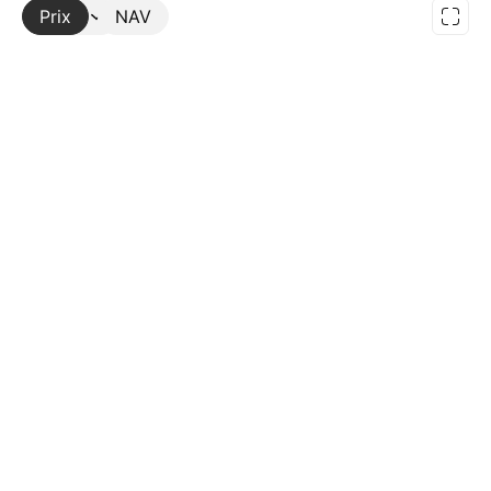
Prix
Plus
NAV