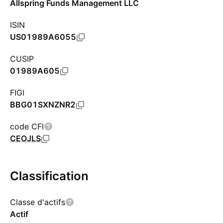
Allspring Funds Management LLC
ISIN
US01989A6055
CUSIP
01989A605
FIGI
BBG01SXNZNR2
code CFI
CEOJLS
Classification
Classe d'actifs
Actif