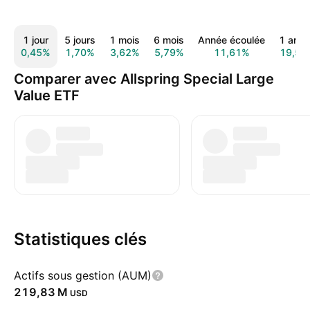
1 jour
5 jours
1 mois
6 mois
Année écoulée
1 ann
0,45%
1,70%
3,62%
5,79%
11,61%
19,50
Comparer avec Allspring Special Large
Value ETF
Statistiques clés
Actifs sous gestion (AUM)
‪219,83 M‬
USD