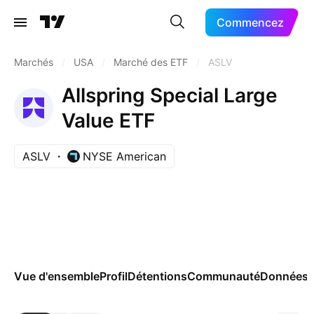
Commencez
Marchés
/
USA
/
Marché des ETF
/
ASLV
Allspring Special Large
Value ETF
ASLV
NYSE American
Vue d'ensemble
Profil
Détentions
Communauté
Données 