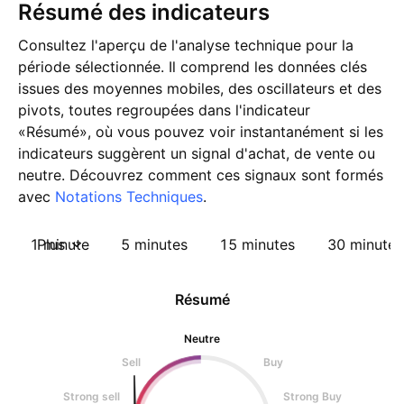
Résumé des indicateurs
Consultez l'aperçu de l'analyse technique pour la
période sélectionnée. Il comprend les données clés
issues des moyennes mobiles, des oscillateurs et des
pivots, toutes regroupées dans l'indicateur
«Résumé», où vous pouvez voir instantanément si les
indicateurs suggèrent un signal d'achat, de vente ou
neutre. Découvrez comment ces signaux sont formés
avec
Notations Techniques
.
1 minute
Plus
5 minutes
15 minutes
30 minutes
Résumé
Neutre
Sell
Buy
Strong sell
Strong Buy