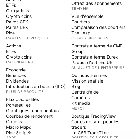
Offrez des abonnements
ETFs
TRADING
Obligations
Crypto coins
Vue d'ensemble
Paires CEX
Courtiers
Paires DEX
Comparaison des courtiers
Pine
The Leap
CARTES THERMIQUES
OFFRES SPÉCIALES
Actions
Contrats à terme de CME
ETFs
Group
Crypto coins
Contrats à terme Eurex
CALENDRIERS
Paquet d'actions US
AU SUJET DE L'ENTREPRISE
Economie
Bénéfices
Qui nous sommes
Dividendes
Mission spatiale
Introductions en bourse (IPO)
Blog
PLUS DE PRODUITS
Centre d'aide
Carrières
Flux d'actualités
Kit media
Portefeuilles
MERCH
Graphiques fondamentaux
Courbes de rendement
Boutique TradingView
Options
Cartes de tarot pour les
Macro Maps
traders
Pine Script®
Le C63 TradeTime
APPS
POLITIQUES & SÉCURITÉ