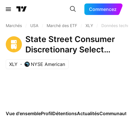
Commencez
Marchés
/
USA
/
Marché des ETF
/
XLY
/
Données tech
State Street Consumer
Discretionary Select
Sector SPDR ETF
XLY
NYSE American
Vue d'ensemble
Profil
Détentions
Actualités
Communaut