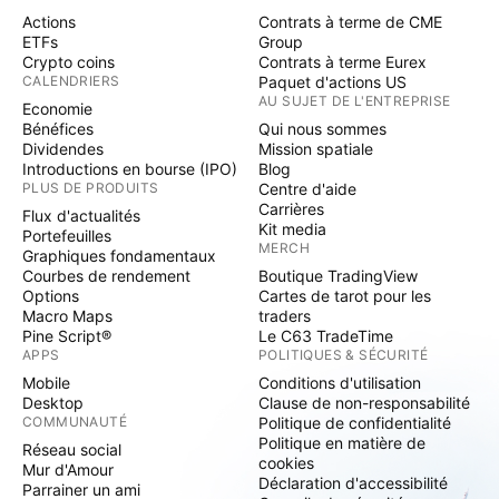
Actions
Contrats à terme de CME
ETFs
Group
Crypto coins
Contrats à terme Eurex
CALENDRIERS
Paquet d'actions US
AU SUJET DE L'ENTREPRISE
Economie
Bénéfices
Qui nous sommes
Dividendes
Mission spatiale
Introductions en bourse (IPO)
Blog
PLUS DE PRODUITS
Centre d'aide
Carrières
Flux d'actualités
Kit media
Portefeuilles
MERCH
Graphiques fondamentaux
Courbes de rendement
Boutique TradingView
Options
Cartes de tarot pour les
Macro Maps
traders
Pine Script®
Le C63 TradeTime
APPS
POLITIQUES & SÉCURITÉ
Mobile
Conditions d'utilisation
Desktop
Clause de non-responsabilité
COMMUNAUTÉ
Politique de confidentialité
Politique en matière de
Réseau social
cookies
Mur d'Amour
Déclaration d'accessibilité
Parrainer un ami