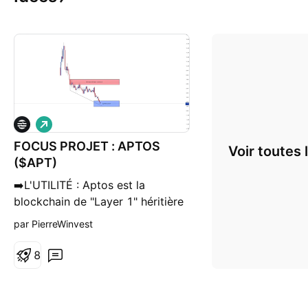
L
o
FOCUS PROJET : APTOS
n
Voir toutes 
g
($APT)
➡️L'UTILITÉ : Aptos est la
blockchain de "Layer 1" héritière
du projet Diem de Meta
par PierreWinvest
(Facebook). Son atout unique est
le langage Move, conçu pour une
8
sécurité absolue des actifs
(contrairement à Solidity). C'est
la technologie que la finance