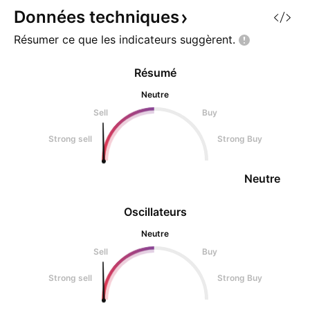
traditionnelle ("TradFi") privilégie
Données
techniques
pour sa robustesse et
Résumer ce que les indicateurs
suggèrent.
Résumé
Neutre
Sell
Buy
Strong sell
Strong Buy
Neutre
Oscillateurs
Neutre
Sell
Buy
Strong sell
Strong Buy