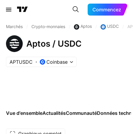
Commencez
Aptos
USDC
Marchés
/
Crypto-monnaies
/
/
/
AP
Aptos / USDC
APTUSDC
Coinbase
Vue d'ensemble
Actualités
Communauté
Données techni
Graphique complet