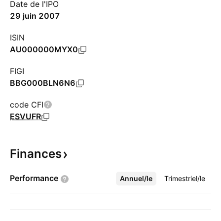
Date de l'IPO
29 juin 2007
ISIN
AU000000MYX0
FIGI
BBG000BLN6N6
code CFI
ESVUFR
Finances
Performance
Annuel/le
Plus
Trimestriel/le