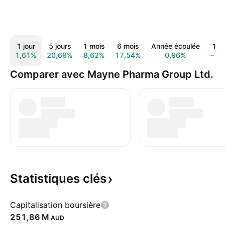
1 jour
5 jours
1 mois
6 mois
Année écoulée
1 a
1,61%
20,69%
8,62%
17,54%
0,96%
−37
Comparer avec Mayne Pharma Group Ltd.
Statistiques
clés
Capitalisation boursière
‪251,86 M‬
AUD