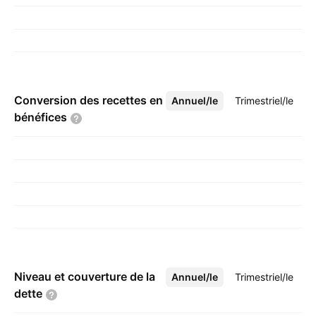
Conversion des recettes en
Annuel/le
Plus
Trimestriel/le
bénéfices
Niveau et couverture de la
Annuel/le
Plus
Trimestriel/le
dette