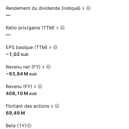
Rendement du dividende (indiqué)
—
Ratio prix/gains (TTM)
—
EPS basique (TTM)
−1,02
AUD
Revenu net (FY)
‪−93,84 M‬
AUD
Revenu (FY)
‪408,10 M‬
AUD
Flottant des actions
‪69,49 M‬
Beta (1Y)