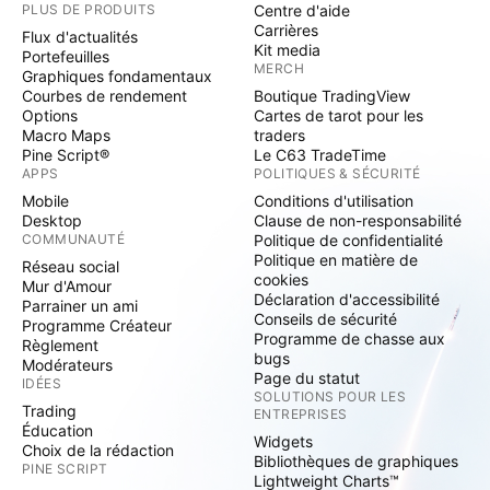
PLUS DE PRODUITS
Centre d'aide
Carrières
Flux d'actualités
Kit media
Portefeuilles
MERCH
Graphiques fondamentaux
Courbes de rendement
Boutique TradingView
Options
Cartes de tarot pour les
Macro Maps
traders
Pine Script®
Le C63 TradeTime
APPS
POLITIQUES & SÉCURITÉ
Mobile
Conditions d'utilisation
Desktop
Clause de non-responsabilité
COMMUNAUTÉ
Politique de confidentialité
Politique en matière de
Réseau social
cookies
Mur d'Amour
Déclaration d'accessibilité
Parrainer un ami
Conseils de sécurité
Programme Créateur
Programme de chasse aux
Règlement
bugs
Modérateurs
Page du statut
IDÉES
SOLUTIONS POUR LES
Trading
ENTREPRISES
Éducation
Widgets
Choix de la rédaction
Bibliothèques de graphiques
PINE SCRIPT
Lightweight Charts™