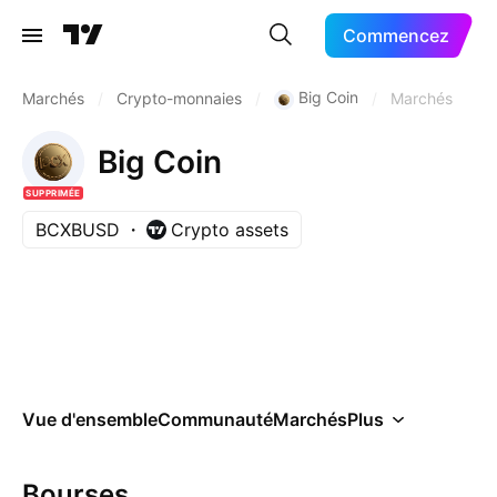
Commencez
Big Coin
Marchés
/
Crypto-monnaies
/
/
Marchés
Big Coin
SUPPRIMÉE
BCXBUSD
Crypto assets
Vue d'ensemble
Communauté
Marchés
Plus
Bourses