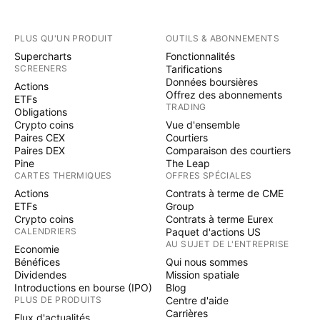
PLUS QU'UN PRODUIT
OUTILS & ABONNEMENTS
Supercharts
Fonctionnalités
SCREENERS
Tarifications
Données boursières
Actions
Offrez des abonnements
ETFs
TRADING
Obligations
Crypto coins
Vue d'ensemble
Paires CEX
Courtiers
Paires DEX
Comparaison des courtiers
Pine
The Leap
CARTES THERMIQUES
OFFRES SPÉCIALES
Actions
Contrats à terme de CME
ETFs
Group
Crypto coins
Contrats à terme Eurex
CALENDRIERS
Paquet d'actions US
AU SUJET DE L'ENTREPRISE
Economie
Bénéfices
Qui nous sommes
Dividendes
Mission spatiale
Introductions en bourse (IPO)
Blog
PLUS DE PRODUITS
Centre d'aide
Carrières
Flux d'actualités