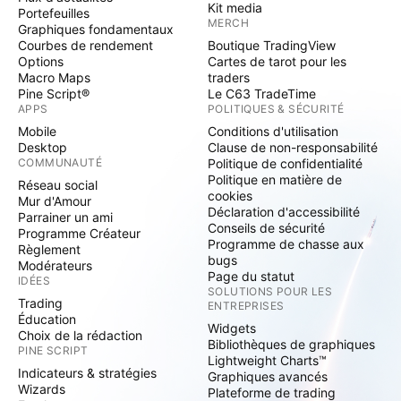
Kit media
Portefeuilles
MERCH
Graphiques fondamentaux
Courbes de rendement
Boutique TradingView
Options
Cartes de tarot pour les
Macro Maps
traders
Pine Script®
Le C63 TradeTime
APPS
POLITIQUES & SÉCURITÉ
Mobile
Conditions d'utilisation
Desktop
Clause de non-responsabilité
COMMUNAUTÉ
Politique de confidentialité
Politique en matière de
Réseau social
cookies
Mur d'Amour
Déclaration d'accessibilité
Parrainer un ami
Conseils de sécurité
Programme Créateur
Programme de chasse aux
Règlement
bugs
Modérateurs
Page du statut
IDÉES
SOLUTIONS POUR LES
Trading
ENTREPRISES
Éducation
Widgets
Choix de la rédaction
Bibliothèques de graphiques
PINE SCRIPT
Lightweight Charts™
Indicateurs & stratégies
Graphiques avancés
Wizards
Plateforme de trading