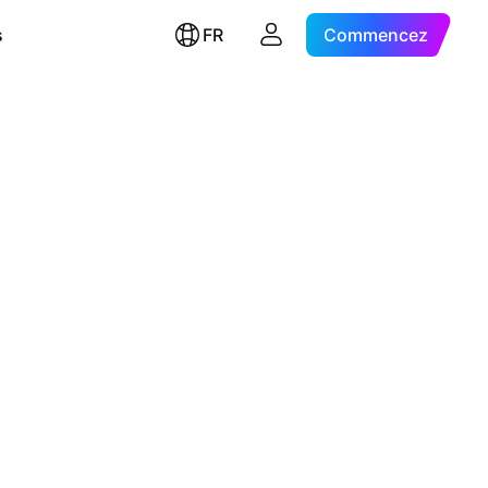
s
FR
Commencez