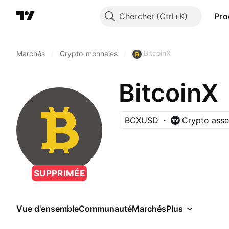
Chercher
Pro
BitcoinX
Marchés
/
Crypto-monnaies
/
BitcoinX
BCXUSD
Crypto asse
SUPPRIMÉE
Vue d'ensemble
Communauté
Marchés
Plus