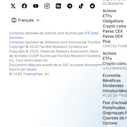
SCREENERS
Actions
ETFs
Français
Obligations
Crypto coins
Paires CEX
Certaines données de marché sont fournies par
ICE Data
Paires DEX
Services
.
Pine
Certaines données de référence sont fournies par FactSet.
CARTES THE
Copyright © 2026 FactSet Research Systems Inc.
Copyright © 2026, American Bankers Association. Base
Actions
de données CUSIP fournie par FactSet Research Systems
ETFs
Inc. Tous droits réservés.
Crypto coins
Documents déposés auprès de la SEC et autres documents
CALENDRIER
fournis par
Quartr
.
© 2026 TradingView, Inc.
Economie
Bénéfices
Dividendes
Introduction
PLUS DE PRO
Flux d'actual
Portefeuilles
Graphiques 
Courbes de 
Options