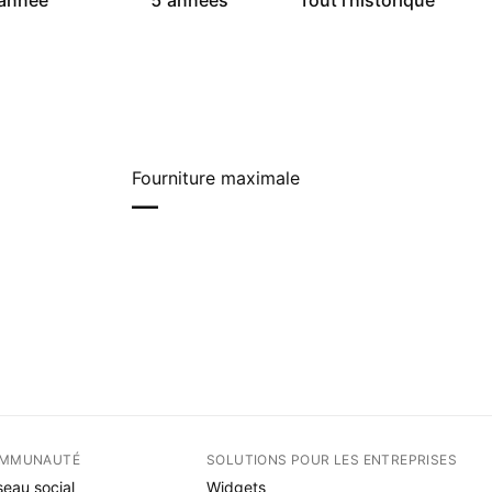
année
5 années
Tout l'historique
Fourniture maximale
—
MMUNAUTÉ
SOLUTIONS POUR LES ENTREPRISES
eau social
Widgets