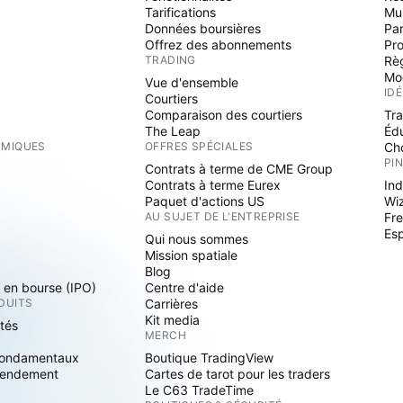
Tarifications
Mu
Données boursières
Par
Offrez des abonnements
Pr
TRADING
Rè
Mo
Vue d'ensemble
ID
Courtiers
Comparaison des courtiers
Tr
The Leap
Éd
RMIQUES
OFFRES SPÉCIALES
Cho
PI
Contrats à terme de CME Group
Contrats à terme Eurex
Ind
Paquet d'actions US
Wi
S
AU SUJET DE L'ENTREPRISE
Fre
Es
Qui nous sommes
Mission spatiale
Blog
s en bourse (IPO)
Centre d'aide
DUITS
Carrières
Kit media
ités
MERCH
fondamentaux
Boutique TradingView
rendement
Cartes de tarot pour les traders
Le C63 TradeTime