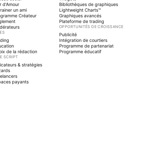
r d'Amour
Bibliothèques de graphiques
rainer un ami
Lightweight Charts™
ogramme Créateur
Graphiques avancés
glement
Plateforme de trading
dérateurs
OPPORTUNITÉS DE CROISSANCE
ÉES
Publicité
ading
Intégration de courtiers
ucation
Programme de partenariat
ix de la rédaction
Programme éducatif
NE SCRIPT
icateurs & stratégies
zards
elancers
paces payants