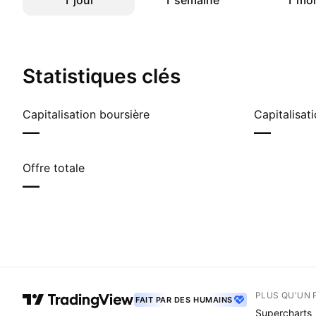
1 jour
1 semaine
1 moi
Statistiques clés
Capitalisation boursière
—
—
Offre totale
—
PLUS QU'UN 
FAIT PAR DES HUMAINS
Supercharts