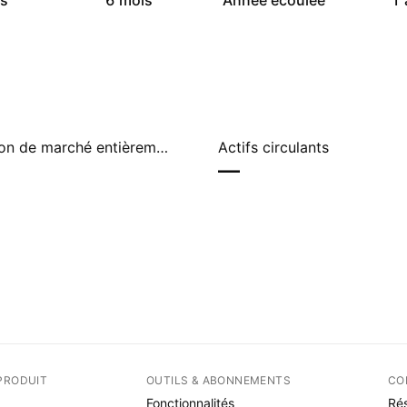
s
6 mois
Année écoulée
1 
Capitalisation de marché entièrement diluée
Actifs circulants
—
PRODUIT
OUTILS & ABONNEMENTS
CO
Fonctionnalités
Rés